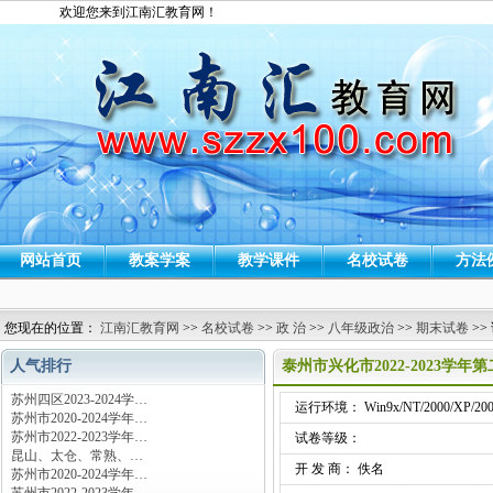
欢迎您来到江南汇教育网！
网站首页
教案学案
教学课件
名校试卷
方法
您现在的位置：
江南汇教育网
>>
名校试卷
>>
政 治
>>
八年级政治
>>
期末试卷
>>
人气排行
泰州市兴化市2022-2023
苏州四区2023-2024学…
运行环境： Win9x/NT/2000/XP/200
苏州市2020-2024学年…
苏州市2022-2023学年…
试卷等级：
昆山、太仓、常熟、…
开 发 商： 佚名
苏州市2020-2024学年…