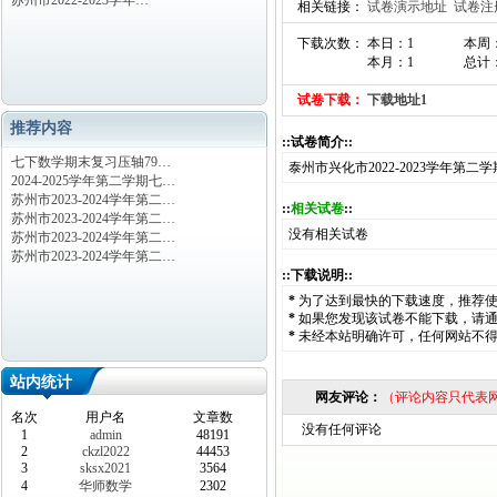
苏州市2022-2023学年…
相关链接：
试卷演示地址
试卷注
下载次数： 本日：1
本周
本月：1
总计：
试卷下载：
下载地址1
推荐内容
::试卷简介::
七下数学期末复习压轴79…
泰州市兴化市2022-2023学年
2024-2025学年第二学期七…
苏州市2023-2024学年第二…
::
相关试卷
::
苏州市2023-2024学年第二…
没有相关试卷
苏州市2023-2024学年第二…
苏州市2023-2024学年第二…
::下载说明::
*
为了达到最快的下载速度，推荐
*
如果您发现该试卷不能下载，请
*
未经本站明确许可，任何网站不
站内统计
网友评论：
（评论内容只代表
名次
用户名
文章数
没有任何评论
1
admin
48191
2
ckzl2022
44453
3
sksx2021
3564
4
华师数学
2302