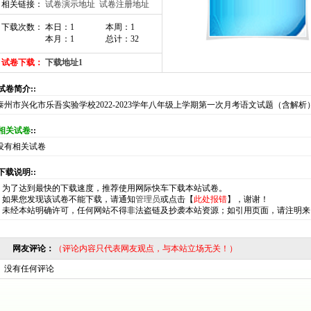
相关链接：
试卷演示地址
试卷注册地址
下载次数： 本日：1
本周：1
本月：1
总计：32
试卷下载：
下载地址1
:试卷简介::
泰州市兴化市乐吾实验学校2022-2023学年八年级上学期第一次月考语文试题（含解析
相关试卷
::
没有相关试卷
:下载说明::
*
为了达到最快的下载速度，推荐使用网际快车下载本站试卷。
*
如果您发现该试卷不能下载，请通知
管理员
或点击【
此处报错
】，谢谢！
*
未经本站明确许可，任何网站不得非法盗链及抄袭本站资源；如引用页面，请注明来
网友评论：
（评论内容只代表网友观点，与本站立场无关！）
没有任何评论