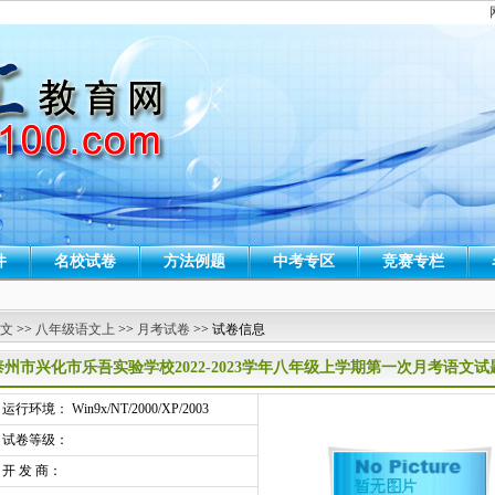
件
名校试卷
方法例题
中考专区
竞赛专栏
 文
>>
八年级语文上
>>
月考试卷
>> 试卷信息
泰州市兴化市乐吾实验学校2022-2023学年八年级上学期第一次月考语文
行环境： Win9x/NT/2000/XP/2003
试卷等级：
开 发 商：