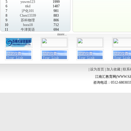
5
yuwen123
1999
6
ttkd
1487
7
沪化101
981
8
Chen13339
883
9
苏科物理
806
10
bora18
712
11
牛津英语
694
more...
|
设为首页
|
加入收藏
|
联系
江南汇教育网(WWW.SZ
咨询电话：0512-6803033