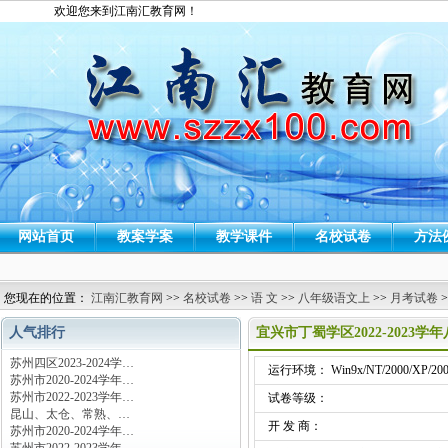
欢迎您来到江南汇教育网！
网站首页
教案学案
教学课件
名校试卷
方法
您现在的位置：
江南汇教育网
>>
名校试卷
>>
语 文
>>
八年级语文上
>>
月考试卷
>
人气排行
宜兴市丁蜀学区2022-202
苏州四区2023-2024学…
运行环境： Win9x/NT/2000/XP/200
苏州市2020-2024学年…
苏州市2022-2023学年…
试卷等级：
昆山、太仓、常熟、…
开 发 商：
苏州市2020-2024学年…