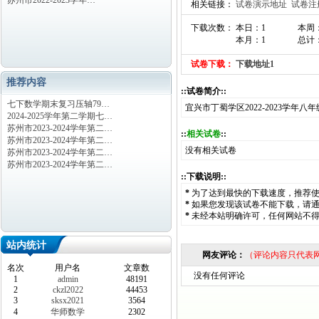
苏州市2022-2023学年…
相关链接：
试卷演示地址
试卷注
下载次数： 本日：1
本周
本月：1
总计：
试卷下载：
下载地址1
推荐内容
::试卷简介::
七下数学期末复习压轴79…
宜兴市丁蜀学区2022-2023学
2024-2025学年第二学期七…
苏州市2023-2024学年第二…
::
相关试卷
::
苏州市2023-2024学年第二…
没有相关试卷
苏州市2023-2024学年第二…
苏州市2023-2024学年第二…
::下载说明::
*
为了达到最快的下载速度，推荐
*
如果您发现该试卷不能下载，请
*
未经本站明确许可，任何网站不
站内统计
网友评论：
（评论内容只代表
名次
用户名
文章数
没有任何评论
1
admin
48191
2
ckzl2022
44453
3
sksx2021
3564
4
华师数学
2302