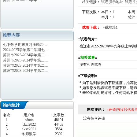
苏州市2022-2023学年…
相关链接：
试卷演示地址
试卷注
下载次数： 本日：1
本周
本月：1
总计
试卷下载：
下载地址1
推荐内容
::试卷简介::
七下数学期末复习压轴79…
宿迁市2022-2023学年九年级上
2024-2025学年第二学期七…
苏州市2023-2024学年第二…
::
相关试卷
::
苏州市2023-2024学年第二…
没有相关试卷
苏州市2023-2024学年第二…
苏州市2023-2024学年第二…
::下载说明::
*
为了达到最快的下载速度，推荐
*
如果您发现该试卷不能下载，请
*
未经本站明确许可，任何网站不
站内统计
网友评论：
（评论内容只代表
名次
用户名
文章数
没有任何评论
1
admin
48191
2
ckzl2022
44453
3
sksx2021
3564
4
华师数学
2302