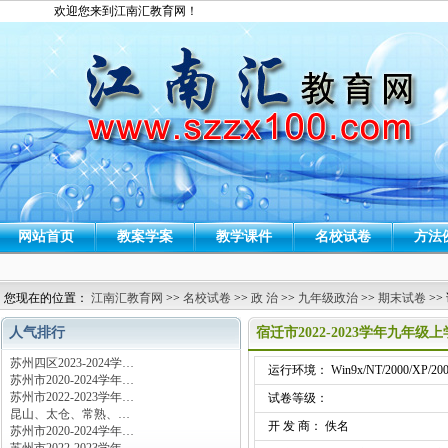
欢迎您来到江南汇教育网！
网站首页
教案学案
教学课件
名校试卷
方法
您现在的位置：
江南汇教育网
>>
名校试卷
>>
政 治
>>
九年级政治
>>
期末试卷
>>
人气排行
宿迁市2022-2023学年九
苏州四区2023-2024学…
运行环境： Win9x/NT/2000/XP/200
苏州市2020-2024学年…
苏州市2022-2023学年…
试卷等级：
昆山、太仓、常熟、…
开 发 商： 佚名
苏州市2020-2024学年…