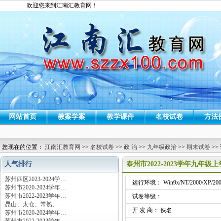
欢迎您来到江南汇教育网！
网站首页
教案学案
教学课件
名校试卷
方法
您现在的位置：
江南汇教育网
>>
名校试卷
>>
政 治
>>
九年级政治
>>
期末试卷
>>
人气排行
泰州市2022-2023学年九
苏州四区2023-2024学…
运行环境： Win9x/NT/2000/XP/200
苏州市2020-2024学年…
苏州市2022-2023学年…
试卷等级：
昆山、太仓、常熟、…
开 发 商： 佚名
苏州市2020-2024学年…