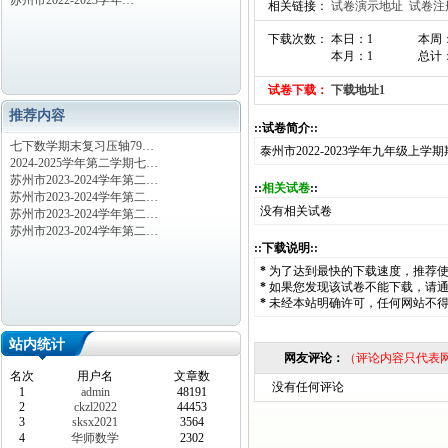
苏州市2022-2023学年…
相关链接：
试卷演示地址
试卷注
下载次数： 本日：1
本周
本月：1
总计：
试卷下载：
下载地址1
推荐内容
::试卷简介::
七下数学期末复习压轴79…
泰州市2022-2023学年九年级上
2024-2025学年第二学期七…
苏州市2023-2024学年第二…
::
相关试卷
::
苏州市2023-2024学年第二…
没有相关试卷
苏州市2023-2024学年第二…
苏州市2023-2024学年第二…
::下载说明::
*
为了达到最快的下载速度，推荐
*
如果您发现该试卷不能下载，请
*
未经本站明确许可，任何网站不
站内统计
网友评论：
（评论内容只代表
名次
用户名
文章数
没有任何评论
1
admin
48191
2
ckzl2022
44453
3
sksx2021
3564
4
华师数学
2302