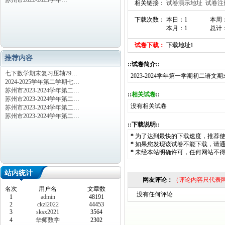
苏州市2022-2023学年…
相关链接：
试卷演示地址
试卷注
下载次数： 本日：1
本周
本月：1
总计：
试卷下载：
下载地址1
推荐内容
::试卷简介::
七下数学期末复习压轴79…
2023-2024学年第一学期初二语
2024-2025学年第二学期七…
苏州市2023-2024学年第二…
::
相关试卷
::
苏州市2023-2024学年第二…
没有相关试卷
苏州市2023-2024学年第二…
苏州市2023-2024学年第二…
::下载说明::
*
为了达到最快的下载速度，推荐
*
如果您发现该试卷不能下载，请
*
未经本站明确许可，任何网站不
站内统计
网友评论：
（评论内容只代表
名次
用户名
文章数
没有任何评论
1
admin
48191
2
ckzl2022
44453
3
sksx2021
3564
4
华师数学
2302