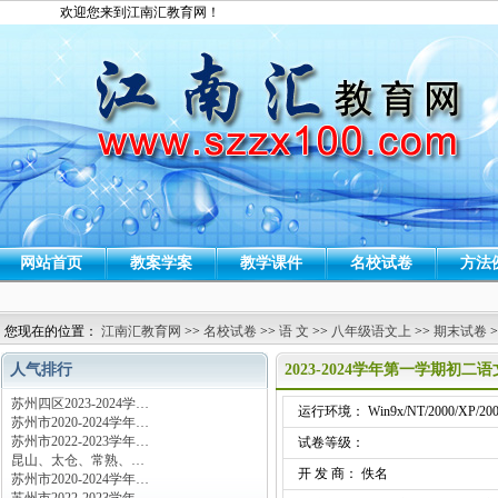
欢迎您来到江南汇教育网！
网站首页
教案学案
教学课件
名校试卷
方法
您现在的位置：
江南汇教育网
>>
名校试卷
>>
语 文
>>
八年级语文上
>>
期末试卷
>
人气排行
2023-2024学年第一学期初二
苏州四区2023-2024学…
运行环境： Win9x/NT/2000/XP/200
苏州市2020-2024学年…
苏州市2022-2023学年…
试卷等级：
昆山、太仓、常熟、…
开 发 商： 佚名
苏州市2020-2024学年…