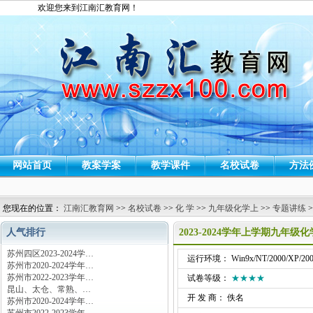
欢迎您来到江南汇教育网！
网站首页
教案学案
教学课件
名校试卷
方法
您现在的位置：
江南汇教育网
>>
名校试卷
>>
化 学
>>
九年级化学上
>>
专题讲练
>
人气排行
2023-2024学年上学期九年
苏州四区2023-2024学…
运行环境： Win9x/NT/2000/XP/200
苏州市2020-2024学年…
苏州市2022-2023学年…
试卷等级：
★★★★
昆山、太仓、常熟、…
开 发 商： 佚名
苏州市2020-2024学年…