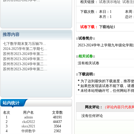
苏州市2022-2023学年…
相关链接：
试卷演示地址
试卷注
下载次数： 本日：1
本周
本月：1
总计：
试卷下载：
下载地址1
推荐内容
::试卷简介::
七下数学期末复习压轴79…
2023-2024学年上学期九年级化
2024-2025学年第二学期七…
苏州市2023-2024学年第二…
::
相关试卷
::
苏州市2023-2024学年第二…
没有相关试卷
苏州市2023-2024学年第二…
苏州市2023-2024学年第二…
::下载说明::
*
为了达到最快的下载速度，推荐
*
如果您发现该试卷不能下载，请
*
未经本站明确许可，任何网站不
站内统计
网友评论：
（评论内容只代表
名次
用户名
文章数
没有任何评论
1
admin
48191
2
ckzl2022
44437
3
sksx2021
3564
4
华师数学
2302