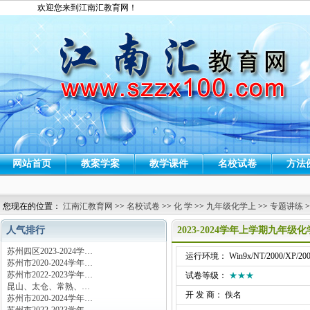
欢迎您来到江南汇教育网！
网站首页
教案学案
教学课件
名校试卷
方法
您现在的位置：
江南汇教育网
>>
名校试卷
>>
化 学
>>
九年级化学上
>>
专题讲练
>
人气排行
2023-2024学年上学期九年
苏州四区2023-2024学…
运行环境： Win9x/NT/2000/XP/200
苏州市2020-2024学年…
苏州市2022-2023学年…
试卷等级：
★★★
昆山、太仓、常熟、…
开 发 商： 佚名
苏州市2020-2024学年…