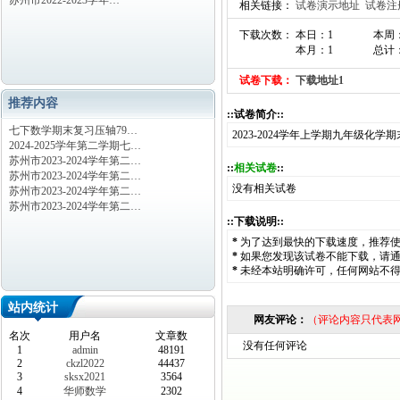
苏州市2022-2023学年…
相关链接：
试卷演示地址
试卷注
下载次数： 本日：1
本周
本月：1
总计：
试卷下载：
下载地址1
推荐内容
::试卷简介::
七下数学期末复习压轴79…
2023-2024学年上学期九年级化
2024-2025学年第二学期七…
苏州市2023-2024学年第二…
::
相关试卷
::
苏州市2023-2024学年第二…
没有相关试卷
苏州市2023-2024学年第二…
苏州市2023-2024学年第二…
::下载说明::
*
为了达到最快的下载速度，推荐
*
如果您发现该试卷不能下载，请
*
未经本站明确许可，任何网站不
站内统计
网友评论：
（评论内容只代表
名次
用户名
文章数
没有任何评论
1
admin
48191
2
ckzl2022
44437
3
sksx2021
3564
4
华师数学
2302