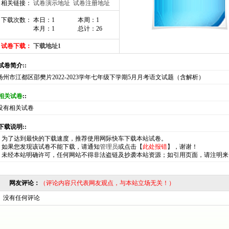
相关链接：
试卷演示地址
试卷注册地址
下载次数： 本日：1
本周：1
本月：1
总计：26
试卷下载：
下载地址1
:试卷简介::
扬州市江都区邵樊片2022-2023学年七年级下学期5月月考语文试题（含解析）
相关试卷
::
没有相关试卷
:下载说明::
*
为了达到最快的下载速度，推荐使用网际快车下载本站试卷。
*
如果您发现该试卷不能下载，请通知
管理员
或点击【
此处报错
】，谢谢！
*
未经本站明确许可，任何网站不得非法盗链及抄袭本站资源；如引用页面，请注明来
网友评论：
（评论内容只代表网友观点，与本站立场无关！）
没有任何评论