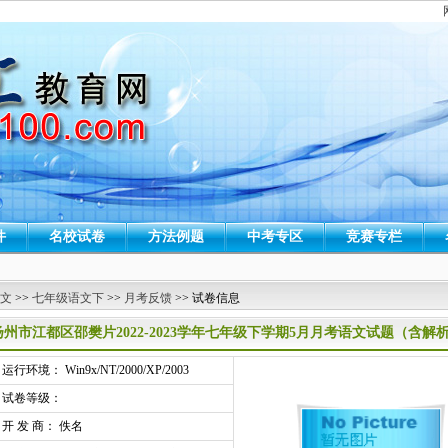
件
名校试卷
方法例题
中考专区
竞赛专栏
 文
>>
七年级语文下
>>
月考反馈
>> 试卷信息
扬州市江都区邵樊片2022-2023学年七年级下学期5月月考语文试题（含解
行环境： Win9x/NT/2000/XP/2003
试卷等级：
开 发 商： 佚名