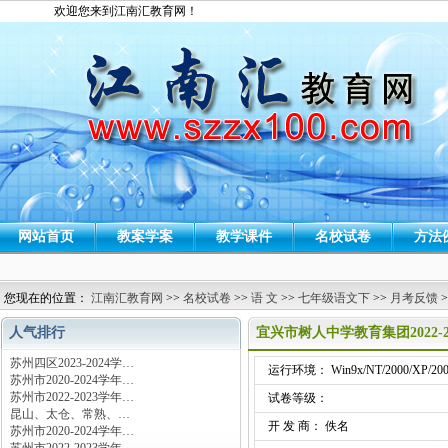
欢迎您来到江南汇教育网！
网站首页
教案学案
教学课件
名校试卷
方法
您现在的位置：
江南汇教育网
>>
名校试卷
>>
语 文
>>
七年级语文下
>>
月考反馈
>
人气排行
宜兴市树人中学教育集团2022
苏州四区2023-2024学…
运行环境： Win9x/NT/2000/XP/200
苏州市2020-2024学年…
苏州市2022-2023学年…
试卷等级：
昆山、太仓、常熟、…
开 发 商： 佚名
苏州市2020-2024学年…