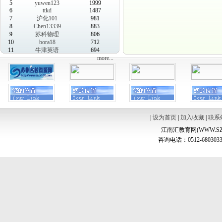
5
yuwen123
1999
6
ttkd
1487
7
沪化101
981
8
Chen13339
883
9
苏科物理
806
10
bora18
712
11
牛津英语
694
more...
|
设为首页
|
加入收藏
|
联系
江南汇教育网(WWW.SZ
咨询电话：0512-6803033