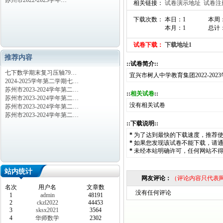
苏州市2022-2023学年…
相关链接：
试卷演示地址
试卷注
下载次数： 本日：1
本周
本月：1
总计：
试卷下载：
下载地址1
推荐内容
::试卷简介::
七下数学期末复习压轴79…
宜兴市树人中学教育集团2022-2
2024-2025学年第二学期七…
苏州市2023-2024学年第二…
::
相关试卷
::
苏州市2023-2024学年第二…
没有相关试卷
苏州市2023-2024学年第二…
苏州市2023-2024学年第二…
::下载说明::
*
为了达到最快的下载速度，推荐
*
如果您发现该试卷不能下载，请
*
未经本站明确许可，任何网站不
站内统计
网友评论：
（评论内容只代表
名次
用户名
文章数
没有任何评论
1
admin
48191
2
ckzl2022
44453
3
sksx2021
3564
4
华师数学
2302