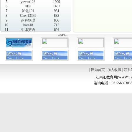
5
yuwen123
1999
6
ttkd
1487
7
沪化101
981
8
Chen13339
883
9
苏科物理
806
10
bora18
712
11
牛津英语
694
more...
|
设为首页
|
加入收藏
|
联系
江南汇教育网(WWW.SZ
咨询电话：0512-6803033