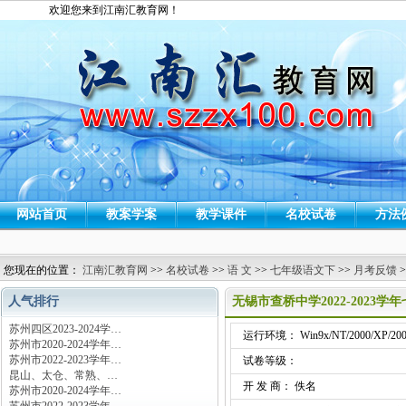
欢迎您来到江南汇教育网！
网站首页
教案学案
教学课件
名校试卷
方法
您现在的位置：
江南汇教育网
>>
名校试卷
>>
语 文
>>
七年级语文下
>>
月考反馈
>
人气排行
无锡市查桥中学2022-202
苏州四区2023-2024学…
运行环境： Win9x/NT/2000/XP/200
苏州市2020-2024学年…
苏州市2022-2023学年…
试卷等级：
昆山、太仓、常熟、…
开 发 商： 佚名
苏州市2020-2024学年…