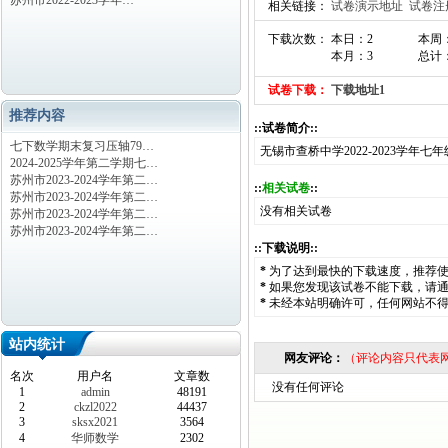
苏州市2022-2023学年…
相关链接：
试卷演示地址
试卷注
下载次数： 本日：2
本周
本月：3
总计：
试卷下载：
下载地址1
推荐内容
::试卷简介::
七下数学期末复习压轴79…
无锡市查桥中学2022-2023学年
2024-2025学年第二学期七…
苏州市2023-2024学年第二…
::
相关试卷
::
苏州市2023-2024学年第二…
没有相关试卷
苏州市2023-2024学年第二…
苏州市2023-2024学年第二…
::下载说明::
*
为了达到最快的下载速度，推荐
*
如果您发现该试卷不能下载，请
*
未经本站明确许可，任何网站不
站内统计
网友评论：
（评论内容只代表
名次
用户名
文章数
没有任何评论
1
admin
48191
2
ckzl2022
44437
3
sksx2021
3564
4
华师数学
2302