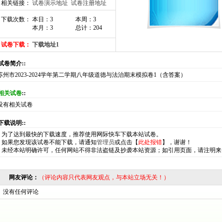
相关链接：
试卷演示地址
试卷注册地址
下载次数： 本日：3
本周：3
本月：3
总计：204
试卷下载：
下载地址1
:试卷简介::
苏州市2023-2024学年第二学期八年级道德与法治期末模拟卷1（含答案）
相关试卷
::
没有相关试卷
:下载说明::
*
为了达到最快的下载速度，推荐使用网际快车下载本站试卷。
*
如果您发现该试卷不能下载，请通知
管理员
或点击【
此处报错
】，谢谢！
*
未经本站明确许可，任何网站不得非法盗链及抄袭本站资源；如引用页面，请注明来
网友评论：
（评论内容只代表网友观点，与本站立场无关！）
没有任何评论