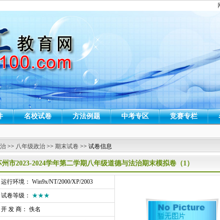
件
名校试卷
方法例题
中考专区
竞赛专栏
 治
>>
八年级政治
>>
期末试卷
>> 试卷信息
苏州市2023-2024学年第二学期八年级道德与法治期末模拟卷（1）
行环境： Win9x/NT/2000/XP/2003
试卷等级：
★★★
开 发 商： 佚名