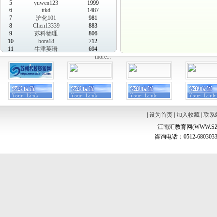
5
yuwen123
1999
6
ttkd
1487
7
沪化101
981
8
Chen13339
883
9
苏科物理
806
10
bora18
712
11
牛津英语
694
more...
|
设为首页
|
加入收藏
|
联系
江南汇教育网(WWW.SZ
咨询电话：0512-6803033