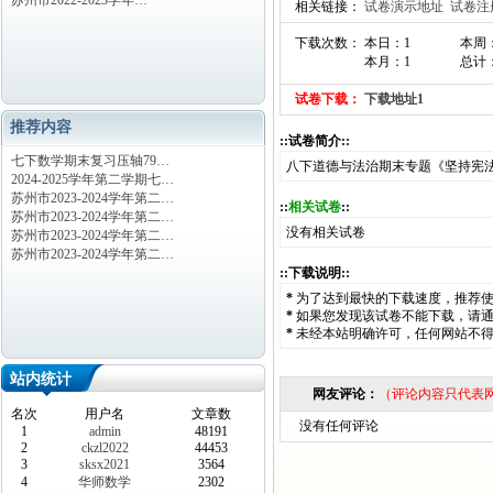
苏州市2022-2023学年…
相关链接：
试卷演示地址
试卷注
下载次数： 本日：1
本周
本月：1
总计：
试卷下载：
下载地址1
推荐内容
::试卷简介::
七下数学期末复习压轴79…
八下道德与法治期末专题《坚持宪法
2024-2025学年第二学期七…
苏州市2023-2024学年第二…
::
相关试卷
::
苏州市2023-2024学年第二…
没有相关试卷
苏州市2023-2024学年第二…
苏州市2023-2024学年第二…
::下载说明::
*
为了达到最快的下载速度，推荐
*
如果您发现该试卷不能下载，请
*
未经本站明确许可，任何网站不
站内统计
网友评论：
（评论内容只代表
名次
用户名
文章数
没有任何评论
1
admin
48191
2
ckzl2022
44453
3
sksx2021
3564
4
华师数学
2302