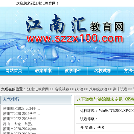
欢迎您来到江南汇教育网！
网站首页
教案学案
教学课件
名校试卷
方法
您现在的位置：
江南汇教育网
>>
名校试卷
>>
政 治
>>
八年级政治
>>
期末试卷
>>
人气排行
八下道德与法治期末专题《坚持
苏州四区2023-2024学…
运行环境： Win9x/NT/2000/XP/200
苏州市2020-2024学年…
苏州市2022-2023学年…
试卷等级：
昆山、太仓、常熟、…
开 发 商： 佚名
苏州市2020-2024学年…