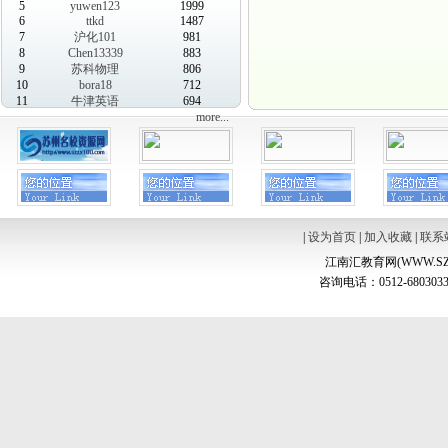
5
yuwen123
1999
6
ttkd
1487
7
沪化101
981
8
Chen13339
883
9
苏科物理
806
10
bora18
712
11
牛津英语
694
more...
|
设为首页
|
加入收藏
|
联系
江南汇教育网(WWW.SZ
咨询电话：0512-6803033