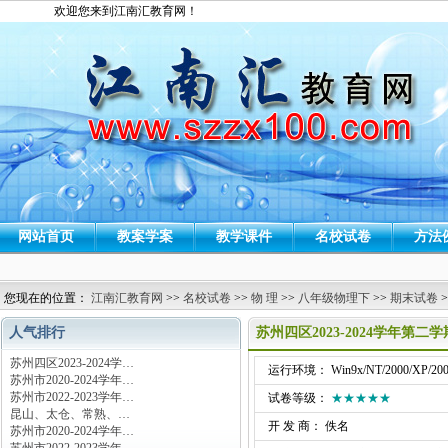
欢迎您来到江南汇教育网！
网站首页
教案学案
教学课件
名校试卷
方法
您现在的位置：
江南汇教育网
>>
名校试卷
>>
物 理
>>
八年级物理下
>>
期末试卷
>
人气排行
苏州四区2023-2024学年第
苏州四区2023-2024学…
运行环境： Win9x/NT/2000/XP/200
苏州市2020-2024学年…
苏州市2022-2023学年…
试卷等级：
★★★★★
昆山、太仓、常熟、…
开 发 商： 佚名
苏州市2020-2024学年…