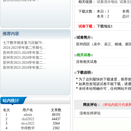
苏州市2022-2023学年…
相关链接：
试卷演示地址
试卷注
下载次数： 本日：1
本周
本月：2
总计：
试卷下载：
下载地址1
推荐内容
::试卷简介::
七下数学期末复习压轴79…
苏州四区（吴中、吴江、相城、新区）
2024-2025学年第二学期七…
苏州市2023-2024学年第二…
::
相关试卷
::
苏州市2023-2024学年第二…
没有相关试卷
苏州市2023-2024学年第二…
苏州市2023-2024学年第二…
::下载说明::
*
为了达到最快的下载速度，推荐
*
如果您发现该试卷不能下载，请
*
未经本站明确许可，任何网站不
站内统计
网友评论：
（评论内容只代表
名次
用户名
文章数
没有任何评论
1
admin
48191
2
ckzl2022
44437
3
sksx2021
3564
4
华师数学
2302