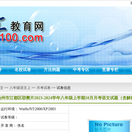
件
名校试卷
方法例题
中考专区
竞赛专栏
 文
>>
八年级语文上
>>
月考试卷
>> 试卷信息
扬州市江都区邵樊片2023-2024学年八年级上学期10月月考语文试题（含解
行环境： Win9x/NT/2000/XP/2003
试卷等级：
开 发 商： 佚名