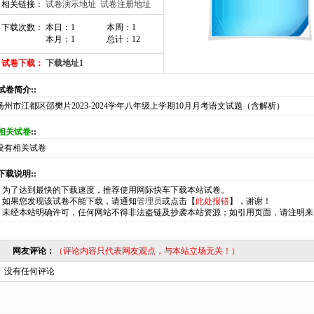
相关链接：
试卷演示地址
试卷注册地址
下载次数： 本日：1
本周：1
本月：1
总计：12
试卷下载：
下载地址1
:试卷简介::
扬州市江都区邵樊片2023-2024学年八年级上学期10月月考语文试题（含解析）
相关试卷
::
没有相关试卷
:下载说明::
*
为了达到最快的下载速度，推荐使用网际快车下载本站试卷。
*
如果您发现该试卷不能下载，请通知
管理员
或点击【
此处报错
】，谢谢！
*
未经本站明确许可，任何网站不得非法盗链及抄袭本站资源；如引用页面，请注明来
网友评论：
（评论内容只代表网友观点，与本站立场无关！）
没有任何评论