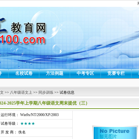
件
名校试卷
方法例题
中考专区
竞赛专栏
 文
>>
八年级语文上
>>
同步训练
>> 试卷信息
2024-2025学年上学期八年级语文周末提优（三）
行环境： Win9x/NT/2000/XP/2003
试卷等级：
★★★★
开 发 商： 佚名