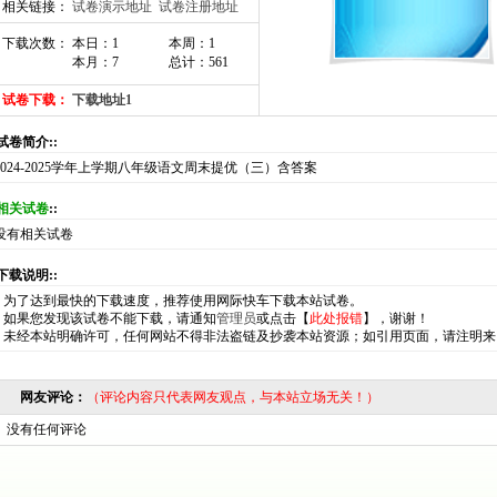
相关链接：
试卷演示地址
试卷注册地址
下载次数： 本日：1
本周：1
本月：7
总计：561
试卷下载：
下载地址1
:试卷简介::
2024-2025学年上学期八年级语文周末提优（三）含答案
相关试卷
::
没有相关试卷
:下载说明::
*
为了达到最快的下载速度，推荐使用网际快车下载本站试卷。
*
如果您发现该试卷不能下载，请通知
管理员
或点击【
此处报错
】，谢谢！
*
未经本站明确许可，任何网站不得非法盗链及抄袭本站资源；如引用页面，请注明来
网友评论：
（评论内容只代表网友观点，与本站立场无关！）
没有任何评论