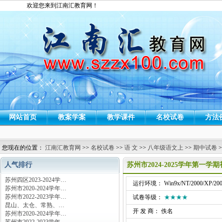
欢迎您来到江南汇教育网！
网站首页
教案学案
教学课件
名校试卷
方法
您现在的位置：
江南汇教育网
>>
名校试卷
>>
语 文
>>
八年级语文上
>>
期中试卷
>
人气排行
苏州市2024-2025学年第一
苏州四区2023-2024学…
运行环境： Win9x/NT/2000/XP/200
苏州市2020-2024学年…
苏州市2022-2023学年…
试卷等级：
★★★★
昆山、太仓、常熟、…
开 发 商： 佚名
苏州市2020-2024学年…