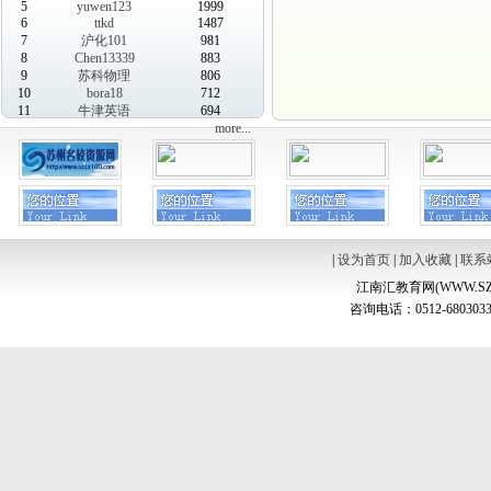
5
yuwen123
1999
6
ttkd
1487
7
沪化101
981
8
Chen13339
883
9
苏科物理
806
10
bora18
712
11
牛津英语
694
more...
|
设为首页
|
加入收藏
|
联系
江南汇教育网(WWW.SZ
咨询电话：0512-6803033