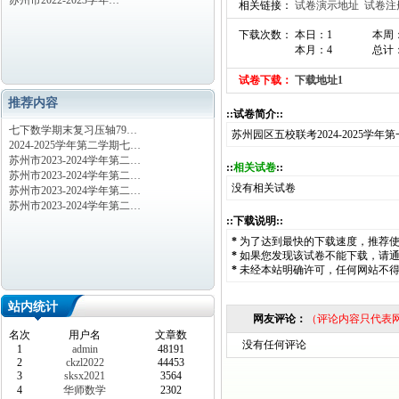
苏州市2022-2023学年…
相关链接：
试卷演示地址
试卷注
下载次数： 本日：1
本周
本月：4
总计：
试卷下载：
下载地址1
推荐内容
::试卷简介::
七下数学期末复习压轴79…
苏州园区五校联考2024-2025
2024-2025学年第二学期七…
苏州市2023-2024学年第二…
::
相关试卷
::
苏州市2023-2024学年第二…
没有相关试卷
苏州市2023-2024学年第二…
苏州市2023-2024学年第二…
::下载说明::
*
为了达到最快的下载速度，推荐
*
如果您发现该试卷不能下载，请
*
未经本站明确许可，任何网站不
站内统计
网友评论：
（评论内容只代表
名次
用户名
文章数
没有任何评论
1
admin
48191
2
ckzl2022
44453
3
sksx2021
3564
4
华师数学
2302