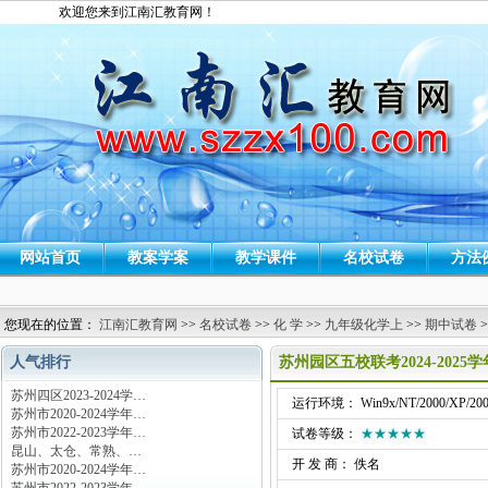
欢迎您来到江南汇教育网！
网站首页
教案学案
教学课件
名校试卷
方法
您现在的位置：
江南汇教育网
>>
名校试卷
>>
化 学
>>
九年级化学上
>>
期中试卷
>
人气排行
苏州园区五校联考2024-202
苏州四区2023-2024学…
运行环境： Win9x/NT/2000/XP/200
苏州市2020-2024学年…
苏州市2022-2023学年…
试卷等级：
★★★★★
昆山、太仓、常熟、…
开 发 商： 佚名
苏州市2020-2024学年…