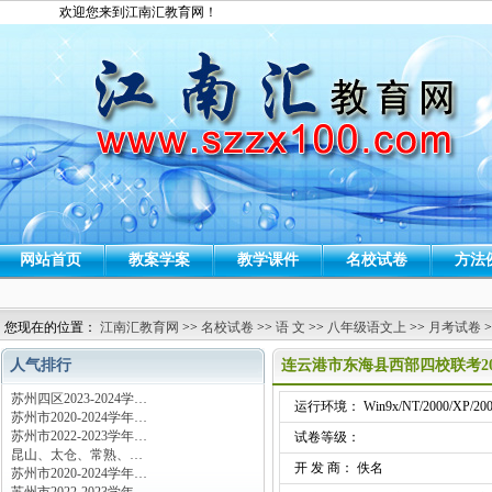
欢迎您来到江南汇教育网！
网站首页
教案学案
教学课件
名校试卷
方法
您现在的位置：
江南汇教育网
>>
名校试卷
>>
语 文
>>
八年级语文上
>>
月考试卷
>
人气排行
连云港市东海县西部四校联考20
苏州四区2023-2024学…
运行环境： Win9x/NT/2000/XP/200
苏州市2020-2024学年…
苏州市2022-2023学年…
试卷等级：
昆山、太仓、常熟、…
开 发 商： 佚名
苏州市2020-2024学年…