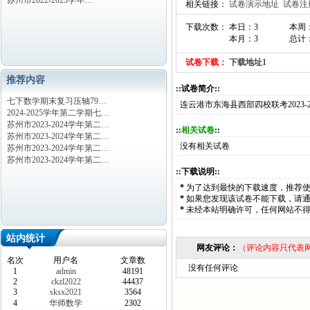
苏州市2022-2023学年…
相关链接：
试卷演示地址
试卷注
下载次数： 本日：3
本周
本月：3
总计：
试卷下载：
下载地址1
推荐内容
::试卷简介::
七下数学期末复习压轴79…
连云港市东海县西部四校联考2023
2024-2025学年第二学期七…
苏州市2023-2024学年第二…
::
相关试卷
::
苏州市2023-2024学年第二…
没有相关试卷
苏州市2023-2024学年第二…
苏州市2023-2024学年第二…
::下载说明::
*
为了达到最快的下载速度，推荐
*
如果您发现该试卷不能下载，请
*
未经本站明确许可，任何网站不
站内统计
网友评论：
（评论内容只代表
名次
用户名
文章数
没有任何评论
1
admin
48191
2
ckzl2022
44437
3
sksx2021
3564
4
华师数学
2302