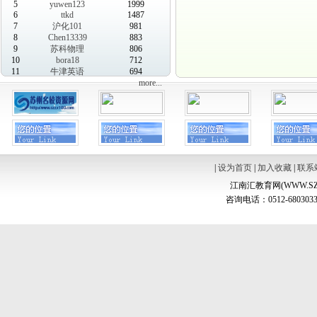
5
yuwen123
1999
6
ttkd
1487
7
沪化101
981
8
Chen13339
883
9
苏科物理
806
10
bora18
712
11
牛津英语
694
more...
|
设为首页
|
加入收藏
|
联系
江南汇教育网(WWW.SZ
咨询电话：0512-6803033