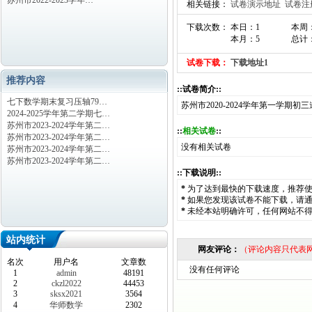
苏州市2022-2023学年…
相关链接：
试卷演示地址
试卷注
下载次数： 本日：1
本周
本月：5
总计：
试卷下载：
下载地址1
推荐内容
::试卷简介::
七下数学期末复习压轴79…
苏州市2020-2024学年第一学期
2024-2025学年第二学期七…
苏州市2023-2024学年第二…
::
相关试卷
::
苏州市2023-2024学年第二…
没有相关试卷
苏州市2023-2024学年第二…
苏州市2023-2024学年第二…
::下载说明::
*
为了达到最快的下载速度，推荐
*
如果您发现该试卷不能下载，请
*
未经本站明确许可，任何网站不
站内统计
网友评论：
（评论内容只代表
名次
用户名
文章数
没有任何评论
1
admin
48191
2
ckzl2022
44453
3
sksx2021
3564
4
华师数学
2302