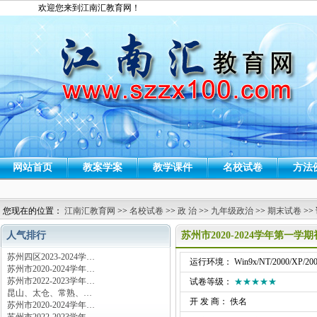
欢迎您来到江南汇教育网！
网站首页
教案学案
教学课件
名校试卷
方法
您现在的位置：
江南汇教育网
>>
名校试卷
>>
政 治
>>
九年级政治
>>
期末试卷
>>
人气排行
苏州市2020-2024学年第一
苏州四区2023-2024学…
运行环境： Win9x/NT/2000/XP/200
苏州市2020-2024学年…
苏州市2022-2023学年…
试卷等级：
★★★★★
昆山、太仓、常熟、…
开 发 商： 佚名
苏州市2020-2024学年…