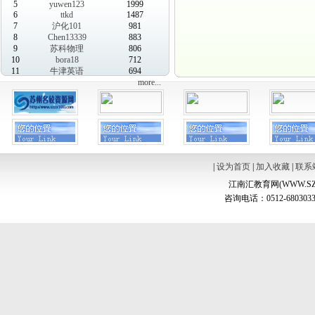
5
yuwen123
1999
6
ttkd
1487
7
沪化101
981
8
Chen13339
883
9
苏科物理
806
10
bora18
712
11
牛津英语
694
more...
|
设为首页
|
加入收藏
|
联系
江南汇教育网(WWW.SZ
咨询电话：0512-6803033