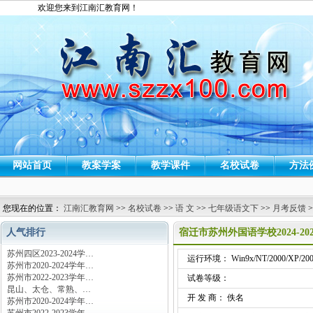
欢迎您来到江南汇教育网！
网站首页
教案学案
教学课件
名校试卷
方法
您现在的位置：
江南汇教育网
>>
名校试卷
>>
语 文
>>
七年级语文下
>>
月考反馈
>
人气排行
宿迁市苏州外国语学校2024-
苏州四区2023-2024学…
运行环境： Win9x/NT/2000/XP/200
苏州市2020-2024学年…
苏州市2022-2023学年…
试卷等级：
昆山、太仓、常熟、…
开 发 商： 佚名
苏州市2020-2024学年…