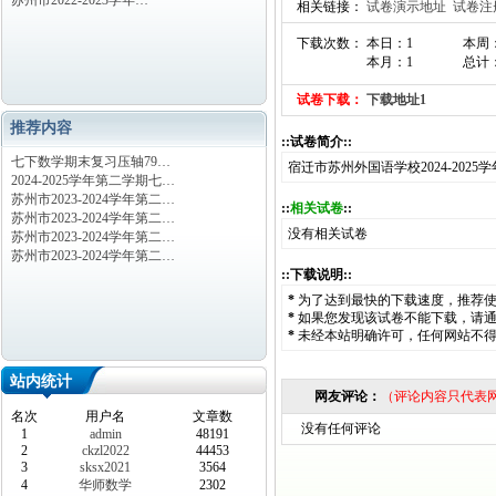
苏州市2022-2023学年…
相关链接：
试卷演示地址
试卷注
下载次数： 本日：1
本周
本月：1
总计
试卷下载：
下载地址1
推荐内容
::试卷简介::
七下数学期末复习压轴79…
宿迁市苏州外国语学校2024-20
2024-2025学年第二学期七…
苏州市2023-2024学年第二…
::
相关试卷
::
苏州市2023-2024学年第二…
没有相关试卷
苏州市2023-2024学年第二…
苏州市2023-2024学年第二…
::下载说明::
*
为了达到最快的下载速度，推荐
*
如果您发现该试卷不能下载，请
*
未经本站明确许可，任何网站不
站内统计
网友评论：
（评论内容只代表
名次
用户名
文章数
没有任何评论
1
admin
48191
2
ckzl2022
44453
3
sksx2021
3564
4
华师数学
2302