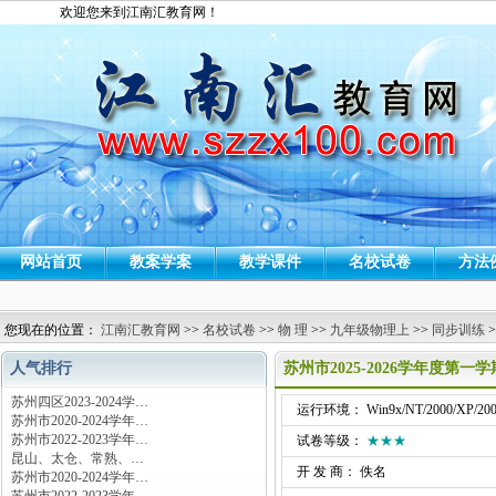
欢迎您来到江南汇教育网！
网站首页
教案学案
教学课件
名校试卷
方法
您现在的位置：
江南汇教育网
>>
名校试卷
>>
物 理
>>
九年级物理上
>>
同步训练
>
人气排行
苏州市2025-2026学年度第
苏州四区2023-2024学…
运行环境： Win9x/NT/2000/XP/200
苏州市2020-2024学年…
苏州市2022-2023学年…
试卷等级：
★★★
昆山、太仓、常熟、…
开 发 商： 佚名
苏州市2020-2024学年…