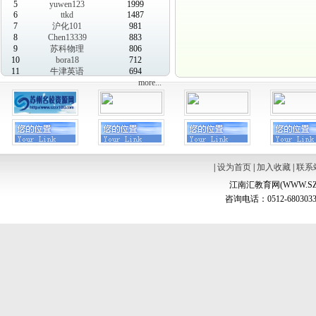
5
yuwen123
1999
6
ttkd
1487
7
沪化101
981
8
Chen13339
883
9
苏科物理
806
10
bora18
712
11
牛津英语
694
more...
|
设为首页
|
加入收藏
|
联系
江南汇教育网(WWW.SZ
咨询电话：0512-6803033