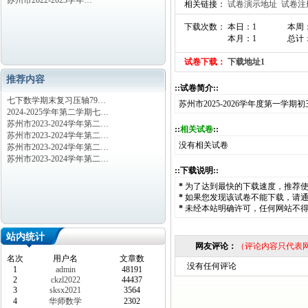
苏州市2022-2023学年…
相关链接：
试卷演示地址
试卷注
下载次数： 本日：1
本周
本月：1
总计：
试卷下载：
下载地址1
推荐内容
::试卷简介::
七下数学期末复习压轴79…
苏州市2025-2026学年度第一学
2024-2025学年第二学期七…
苏州市2023-2024学年第二…
::
相关试卷
::
苏州市2023-2024学年第二…
没有相关试卷
苏州市2023-2024学年第二…
苏州市2023-2024学年第二…
::下载说明::
*
为了达到最快的下载速度，推荐
*
如果您发现该试卷不能下载，请
*
未经本站明确许可，任何网站不
站内统计
网友评论：
（评论内容只代表
名次
用户名
文章数
没有任何评论
1
admin
48191
2
ckzl2022
44437
3
sksx2021
3564
4
华师数学
2302