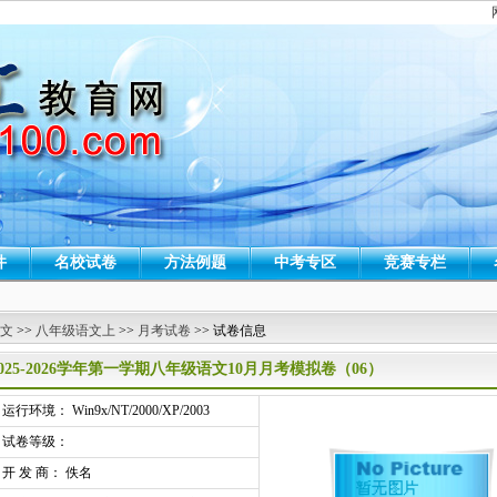
件
名校试卷
方法例题
中考专区
竞赛专栏
 文
>>
八年级语文上
>>
月考试卷
>> 试卷信息
2025-2026学年第一学期八年级语文10月月考模拟卷（06）
行环境： Win9x/NT/2000/XP/2003
试卷等级：
开 发 商： 佚名