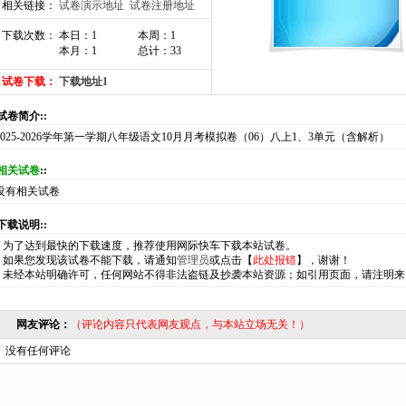
相关链接：
试卷演示地址
试卷注册地址
下载次数： 本日：1
本周：1
本月：1
总计：33
试卷下载：
下载地址1
:试卷简介::
2025-2026学年第一学期八年级语文10月月考模拟卷（06）八上1、3单元（含解析）
相关试卷
::
没有相关试卷
:下载说明::
*
为了达到最快的下载速度，推荐使用网际快车下载本站试卷。
*
如果您发现该试卷不能下载，请通知
管理员
或点击【
此处报错
】，谢谢！
*
未经本站明确许可，任何网站不得非法盗链及抄袭本站资源；如引用页面，请注明来
网友评论：
（评论内容只代表网友观点，与本站立场无关！）
没有任何评论