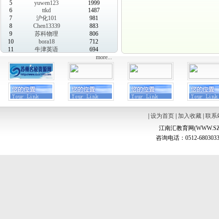
5
yuwen123
1999
6
ttkd
1487
7
沪化101
981
8
Chen13339
883
9
苏科物理
806
10
bora18
712
11
牛津英语
694
more...
|
设为首页
|
加入收藏
|
联系
江南汇教育网(WWW.SZ
咨询电话：0512-6803033