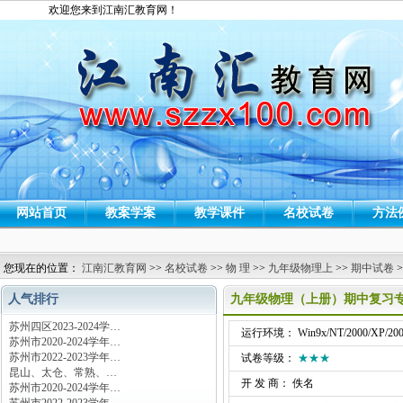
欢迎您来到江南汇教育网！
网站首页
教案学案
教学课件
名校试卷
方法
您现在的位置：
江南汇教育网
>>
名校试卷
>>
物 理
>>
九年级物理上
>>
期中试卷
>
人气排行
九年级物理（上册）期中复习专
苏州四区2023-2024学…
运行环境： Win9x/NT/2000/XP/200
苏州市2020-2024学年…
苏州市2022-2023学年…
试卷等级：
★★★
昆山、太仓、常熟、…
开 发 商： 佚名
苏州市2020-2024学年…