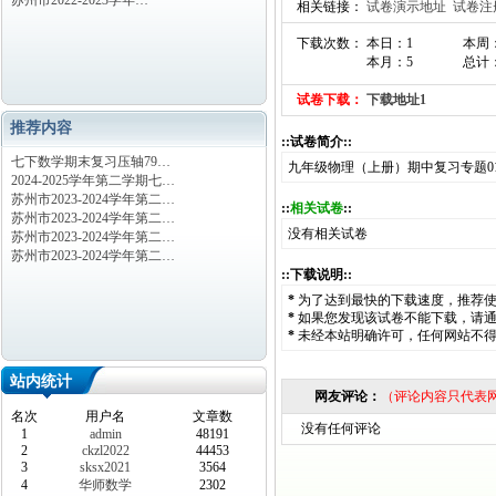
苏州市2022-2023学年…
相关链接：
试卷演示地址
试卷注
下载次数： 本日：1
本周
本月：5
总计：
试卷下载：
下载地址1
推荐内容
::试卷简介::
七下数学期末复习压轴79…
九年级物理（上册）期中复习专题01
2024-2025学年第二学期七…
苏州市2023-2024学年第二…
::
相关试卷
::
苏州市2023-2024学年第二…
没有相关试卷
苏州市2023-2024学年第二…
苏州市2023-2024学年第二…
::下载说明::
*
为了达到最快的下载速度，推荐
*
如果您发现该试卷不能下载，请
*
未经本站明确许可，任何网站不
站内统计
网友评论：
（评论内容只代表
名次
用户名
文章数
没有任何评论
1
admin
48191
2
ckzl2022
44453
3
sksx2021
3564
4
华师数学
2302