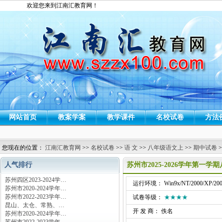
欢迎您来到江南汇教育网！
网站首页
教案学案
教学课件
名校试卷
方法
您现在的位置：
江南汇教育网
>>
名校试卷
>>
语 文
>>
八年级语文上
>>
期中试卷
>
人气排行
苏州市2025-2026学年第一
苏州四区2023-2024学…
运行环境： Win9x/NT/2000/XP/200
苏州市2020-2024学年…
苏州市2022-2023学年…
试卷等级：
★★★★
昆山、太仓、常熟、…
开 发 商： 佚名
苏州市2020-2024学年…