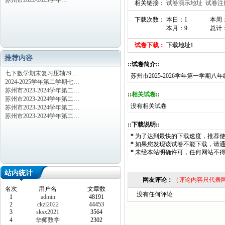
苏州市2022-2023学年…
相关链接：
试卷演示地址
试卷注
下载次数： 本日：1
本周
本月：9
总计：
试卷下载：
下载地址1
推荐内容
::试卷简介::
七下数学期末复习压轴79…
苏州市2025-2026学年第一学期
2024-2025学年第二学期七…
苏州市2023-2024学年第二…
::
相关试卷
::
苏州市2023-2024学年第二…
没有相关试卷
苏州市2023-2024学年第二…
苏州市2023-2024学年第二…
::下载说明::
*
为了达到最快的下载速度，推荐
*
如果您发现该试卷不能下载，请
*
未经本站明确许可，任何网站不
站内统计
网友评论：
（评论内容只代表
名次
用户名
文章数
没有任何评论
1
admin
48191
2
ckzl2022
44453
3
sksx2021
3564
4
华师数学
2302