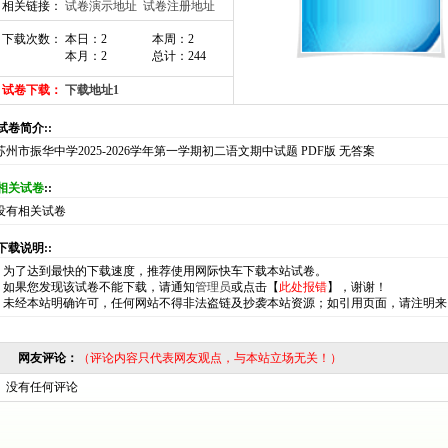
相关链接：
试卷演示地址
试卷注册地址
下载次数： 本日：2
本周：2
本月：2
总计：244
试卷下载：
下载地址1
:试卷简介::
苏州市振华中学2025-2026学年第一学期初二语文期中试题 PDF版 无答案
相关试卷
::
没有相关试卷
:下载说明::
*
为了达到最快的下载速度，推荐使用网际快车下载本站试卷。
*
如果您发现该试卷不能下载，请通知
管理员
或点击【
此处报错
】，谢谢！
*
未经本站明确许可，任何网站不得非法盗链及抄袭本站资源；如引用页面，请注明来
网友评论：
（评论内容只代表网友观点，与本站立场无关！）
没有任何评论