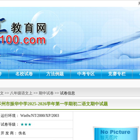
件
名校试卷
方法例题
中考专区
竞赛专栏
 文
>>
八年级语文上
>>
期中试卷
>> 试卷信息
苏州市振华中学2025-2026学年第一学期初二语文期中试题
行环境： Win9x/NT/2000/XP/2003
试卷等级：
★★★
开 发 商： 佚名