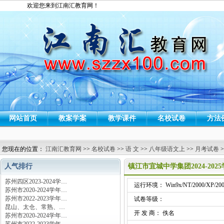
欢迎您来到江南汇教育网！
网站首页
教案学案
教学课件
名校试卷
方法
您现在的位置：
江南汇教育网
>>
名校试卷
>>
语 文
>>
八年级语文上
>>
月考试卷
>
人气排行
镇江市宜城中学集团2024-2
苏州四区2023-2024学…
运行环境： Win9x/NT/2000/XP/200
苏州市2020-2024学年…
苏州市2022-2023学年…
试卷等级：
昆山、太仓、常熟、…
开 发 商： 佚名
苏州市2020-2024学年…