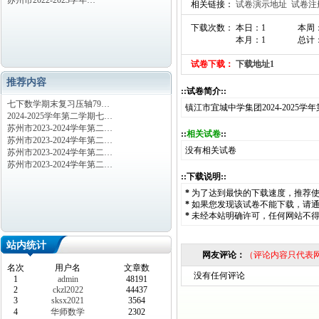
苏州市2022-2023学年…
相关链接：
试卷演示地址
试卷注
下载次数： 本日：1
本周
本月：1
总计
试卷下载：
下载地址1
推荐内容
::试卷简介::
七下数学期末复习压轴79…
镇江市宜城中学集团2024-2025
2024-2025学年第二学期七…
苏州市2023-2024学年第二…
::
相关试卷
::
苏州市2023-2024学年第二…
没有相关试卷
苏州市2023-2024学年第二…
苏州市2023-2024学年第二…
::下载说明::
*
为了达到最快的下载速度，推荐
*
如果您发现该试卷不能下载，请
*
未经本站明确许可，任何网站不
站内统计
网友评论：
（评论内容只代表
名次
用户名
文章数
没有任何评论
1
admin
48191
2
ckzl2022
44437
3
sksx2021
3564
4
华师数学
2302