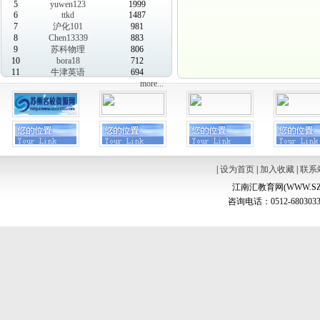
5
yuwen123
1999
6
ttkd
1487
7
沪化101
981
8
Chen13339
883
9
苏科物理
806
10
bora18
712
11
牛津英语
694
more...
|
设为首页
|
加入收藏
|
联系
江南汇教育网(WWW.SZ
咨询电话：0512-6803033