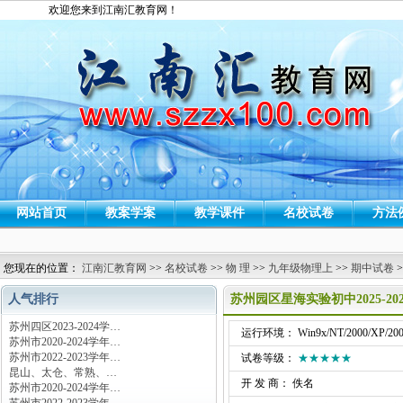
欢迎您来到江南汇教育网！
网站首页
教案学案
教学课件
名校试卷
方法
您现在的位置：
江南汇教育网
>>
名校试卷
>>
物 理
>>
九年级物理上
>>
期中试卷
>
人气排行
苏州园区星海实验初中2025-
苏州四区2023-2024学…
运行环境： Win9x/NT/2000/XP/200
苏州市2020-2024学年…
苏州市2022-2023学年…
试卷等级：
★★★★★
昆山、太仓、常熟、…
开 发 商： 佚名
苏州市2020-2024学年…