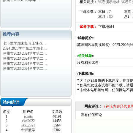
苏州市2022-2023学年…
相关链接：
试卷演示地址
试卷注
下载次数： 本日：7
本周：
本月：36
总计：
试卷下载：
下载地址1
推荐内容
::试卷简介::
七下数学期末复习压轴79…
苏州园区星海实验初中2025-20
2024-2025学年第二学期七…
苏州市2023-2024学年第二…
::
相关试卷
::
苏州市2023-2024学年第二…
没有相关试卷
苏州市2023-2024学年第二…
苏州市2023-2024学年第二…
::下载说明::
*
为了达到最快的下载速度，推荐
*
如果您发现该试卷不能下载，请
*
未经本站明确许可，任何网站不
站内统计
网友评论：
（评论内容只代表
名次
用户名
文章数
没有任何评论
1
admin
48191
2
ckzl2022
44453
3
sksx2021
3564
4
华师数学
2302