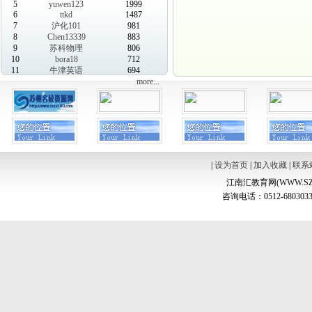
5
yuwen123
1999
6
ttkd
1487
7
沪化101
981
8
Chen13339
883
9
苏科物理
806
10
bora18
712
11
牛津英语
694
more...
|
设为首页
|
加入收藏
|
联系
江南汇教育网(WWW.SZ
咨询电话：0512-6803033