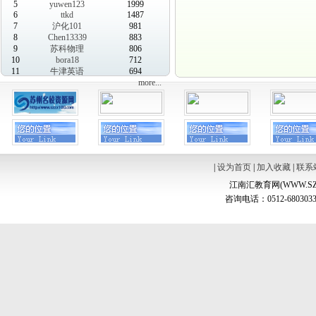
5
yuwen123
1999
6
ttkd
1487
7
沪化101
981
8
Chen13339
883
9
苏科物理
806
10
bora18
712
11
牛津英语
694
more...
|
设为首页
|
加入收藏
|
联系
江南汇教育网(WWW.SZ
咨询电话：0512-6803033