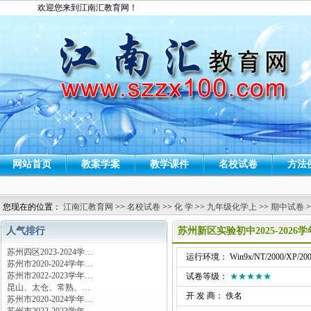
欢迎您来到江南汇教育网！
网站首页
教案学案
教学课件
名校试卷
方法
您现在的位置：
江南汇教育网
>>
名校试卷
>>
化 学
>>
九年级化学上
>>
期中试卷
>
人气排行
苏州新区实验初中2025-20
苏州四区2023-2024学…
运行环境： Win9x/NT/2000/XP/200
苏州市2020-2024学年…
苏州市2022-2023学年…
试卷等级：
★★★★★
昆山、太仓、常熟、…
开 发 商： 佚名
苏州市2020-2024学年…