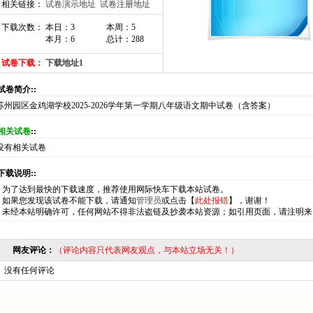
相关链接：
试卷演示地址
试卷注册地址
下载次数： 本日：3
本周：5
本月：6
总计：288
试卷下载：
下载地址1
:试卷简介::
苏州园区金鸡湖学校2025-2026学年第一学期八年级语文期中试卷（含答案）
相关试卷
::
没有相关试卷
:下载说明::
*
为了达到最快的下载速度，推荐使用网际快车下载本站试卷。
*
如果您发现该试卷不能下载，请通知
管理员
或点击【
此处报错
】，谢谢！
*
未经本站明确许可，任何网站不得非法盗链及抄袭本站资源；如引用页面，请注明来
网友评论：
（评论内容只代表网友观点，与本站立场无关！）
没有任何评论