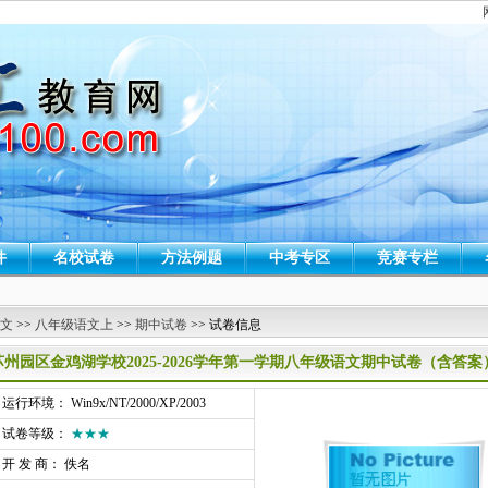
件
名校试卷
方法例题
中考专区
竞赛专栏
 文
>>
八年级语文上
>>
期中试卷
>> 试卷信息
苏州园区金鸡湖学校2025-2026学年第一学期八年级语文期中试卷（含答案
行环境： Win9x/NT/2000/XP/2003
试卷等级：
★★★
开 发 商： 佚名