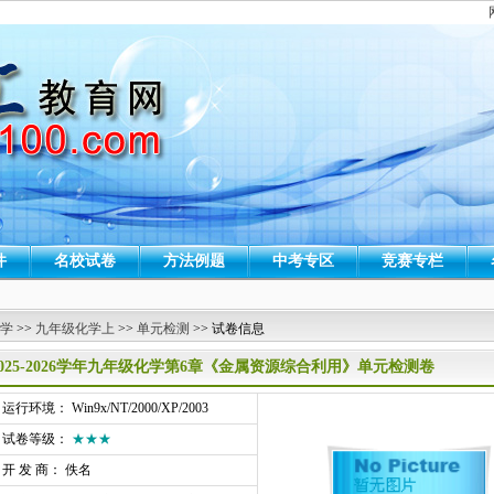
件
名校试卷
方法例题
中考专区
竞赛专栏
 学
>>
九年级化学上
>>
单元检测
>> 试卷信息
2025-2026学年九年级化学第6章《金属资源综合利用》单元检测卷
行环境： Win9x/NT/2000/XP/2003
试卷等级：
★★★
开 发 商： 佚名