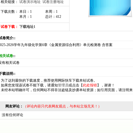
相关链接：
试卷演示地址
试卷注册地址
下载次数： 本日：1
本周：1
本月：1
总计：412
试卷下载：
下载地址1
:试卷简介::
2025-2026学年九年级化学第6章《金属资源综合利用》单元检测卷 含答案
相关试卷
::
没有相关试卷
:下载说明::
*
为了达到最快的下载速度，推荐使用网际快车下载本站试卷。
*
如果您发现该试卷不能下载，请通知
管理员
或点击【
此处报错
】，谢谢！
*
未经本站明确许可，任何网站不得非法盗链及抄袭本站资源；如引用页面，请注明来
网友评论：
（评论内容只代表网友观点，与本站立场无关！）
没有任何评论