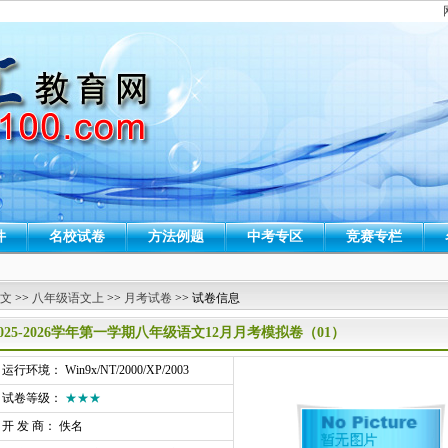
件
名校试卷
方法例题
中考专区
竞赛专栏
 文
>>
八年级语文上
>>
月考试卷
>> 试卷信息
2025-2026学年第一学期八年级语文12月月考模拟卷（01）
行环境： Win9x/NT/2000/XP/2003
试卷等级：
★★★
开 发 商： 佚名