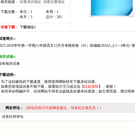
相关链接：
试卷演示地址
试卷注册地址
下载次数： 本日：1
本周：1
本月：3
总计：261
试卷下载：
下载地址1
:试卷简介::
2025-2026学年第一学期八年级语文12月月考模拟卷（01）统编版2024八上1～4单元
相关试卷
::
没有相关试卷
:下载说明::
*
为了达到最快的下载速度，推荐使用网际快车下载本站试卷。
*
如果您发现该试卷不能下载，请通知
管理员
或点击【
此处报错
】，谢谢！
*
未经本站明确许可，任何网站不得非法盗链及抄袭本站资源；如引用页面，请注明来
网友评论：
（评论内容只代表网友观点，与本站立场无关！）
没有任何评论