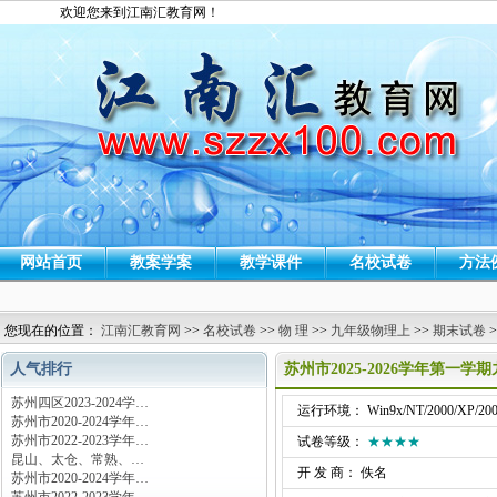
欢迎您来到江南汇教育网！
网站首页
教案学案
教学课件
名校试卷
方法
您现在的位置：
江南汇教育网
>>
名校试卷
>>
物 理
>>
九年级物理上
>>
期末试卷
>
人气排行
苏州市2025-2026学年第一
苏州四区2023-2024学…
运行环境： Win9x/NT/2000/XP/200
苏州市2020-2024学年…
苏州市2022-2023学年…
试卷等级：
★★★★
昆山、太仓、常熟、…
开 发 商： 佚名
苏州市2020-2024学年…