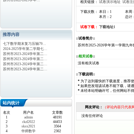
苏州市2022-2023学年…
相关链接：
试卷演示地址
试卷注
下载次数： 本日：1
本周
本月：2
总计：
试卷下载：
下载地址1
推荐内容
::试卷简介::
七下数学期末复习压轴79…
苏州市2025-2026学年第一学期
2024-2025学年第二学期七…
苏州市2023-2024学年第二…
::
相关试卷
::
苏州市2023-2024学年第二…
没有相关试卷
苏州市2023-2024学年第二…
苏州市2023-2024学年第二…
::下载说明::
*
为了达到最快的下载速度，推荐
*
如果您发现该试卷不能下载，请
*
未经本站明确许可，任何网站不
站内统计
网友评论：
（评论内容只代表
名次
用户名
文章数
没有任何评论
1
admin
48191
2
ckzl2022
44453
3
sksx2021
3564
4
华师数学
2302