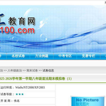
件
名校试卷
方法例题
中考专区
竞赛专栏
 治
>>
八年级政治
>>
期末试卷
>> 试卷信息
2025-2026学年第一学期八年级道法期末模拟卷（1）
行环境： Win9x/NT/2000/XP/2003
试卷等级：
★★★
开 发 商： 佚名