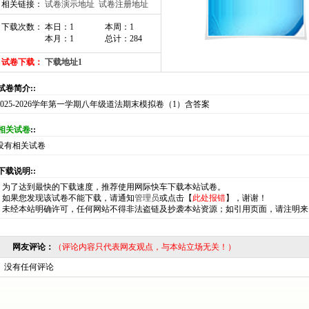
相关链接：
试卷演示地址
试卷注册地址
下载次数： 本日：1
本周：1
本月：1
总计：284
试卷下载：
下载地址1
:试卷简介::
2025-2026学年第一学期八年级道法期末模拟卷（1）含答案
相关试卷
::
没有相关试卷
:下载说明::
*
为了达到最快的下载速度，推荐使用网际快车下载本站试卷。
*
如果您发现该试卷不能下载，请通知
管理员
或点击【
此处报错
】，谢谢！
*
未经本站明确许可，任何网站不得非法盗链及抄袭本站资源；如引用页面，请注明来
网友评论：
（评论内容只代表网友观点，与本站立场无关！）
没有任何评论