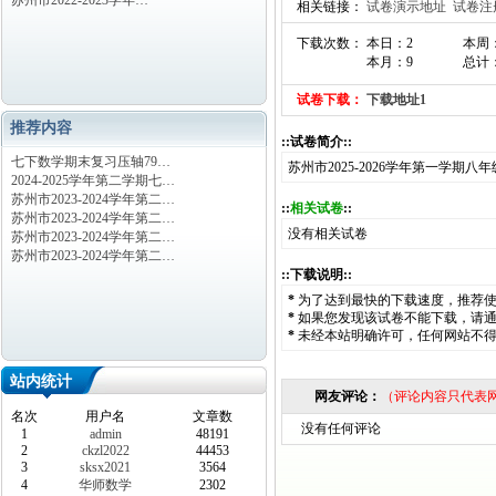
苏州市2022-2023学年…
相关链接：
试卷演示地址
试卷注
下载次数： 本日：2
本周
本月：9
总计：
试卷下载：
下载地址1
推荐内容
::试卷简介::
七下数学期末复习压轴79…
苏州市2025-2026学年第一学期
2024-2025学年第二学期七…
苏州市2023-2024学年第二…
::
相关试卷
::
苏州市2023-2024学年第二…
没有相关试卷
苏州市2023-2024学年第二…
苏州市2023-2024学年第二…
::下载说明::
*
为了达到最快的下载速度，推荐
*
如果您发现该试卷不能下载，请
*
未经本站明确许可，任何网站不
站内统计
网友评论：
（评论内容只代表
名次
用户名
文章数
没有任何评论
1
admin
48191
2
ckzl2022
44453
3
sksx2021
3564
4
华师数学
2302