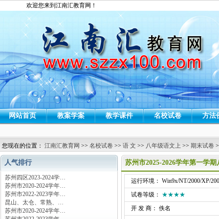
欢迎您来到江南汇教育网！
网站首页
教案学案
教学课件
名校试卷
方法
您现在的位置：
江南汇教育网
>>
名校试卷
>>
语 文
>>
八年级语文上
>>
期末试卷
>
人气排行
苏州市2025-2026学年第一
苏州四区2023-2024学…
运行环境： Win9x/NT/2000/XP/200
苏州市2020-2024学年…
苏州市2022-2023学年…
试卷等级：
★★★★
昆山、太仓、常熟、…
开 发 商： 佚名
苏州市2020-2024学年…