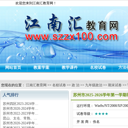
欢迎您来到江南汇教育网！
网站首页
教案学案
教学课件
名校试卷
方法
您现在的位置：
江南汇教育网
>>
名校试卷
>>
政 治
>>
九年级政治
>>
期末试卷
>>
人气排行
苏州市2025-2026学年第
苏州四区2023-2024学…
运行环境： Win9x/NT/2000/XP/200
苏州市2020-2024学年…
苏州市2022-2023学年…
试卷等级：
★★★★
昆山、太仓、常熟、…
开 发 商： 佚名
苏州市2020-2024学年…