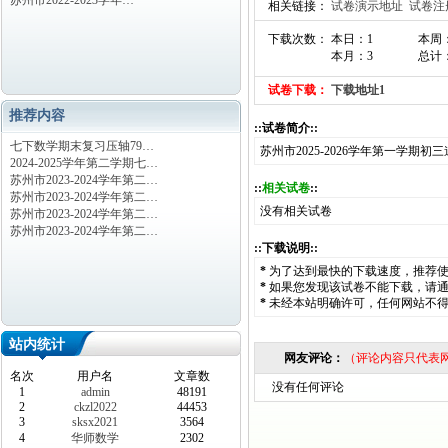
苏州市2022-2023学年…
相关链接：
试卷演示地址
试卷注
下载次数： 本日：1
本周
本月：3
总计：
试卷下载：
下载地址1
推荐内容
::试卷简介::
七下数学期末复习压轴79…
苏州市2025-2026学年第一学期
2024-2025学年第二学期七…
苏州市2023-2024学年第二…
::
相关试卷
::
苏州市2023-2024学年第二…
没有相关试卷
苏州市2023-2024学年第二…
苏州市2023-2024学年第二…
::下载说明::
*
为了达到最快的下载速度，推荐
*
如果您发现该试卷不能下载，请
*
未经本站明确许可，任何网站不
站内统计
网友评论：
（评论内容只代表
名次
用户名
文章数
没有任何评论
1
admin
48191
2
ckzl2022
44453
3
sksx2021
3564
4
华师数学
2302