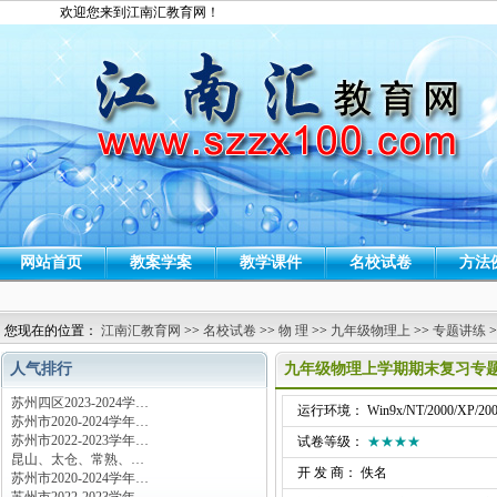
欢迎您来到江南汇教育网！
网站首页
教案学案
教学课件
名校试卷
方法
您现在的位置：
江南汇教育网
>>
名校试卷
>>
物 理
>>
九年级物理上
>>
专题讲练
>
人气排行
九年级物理上学期期末复习专
苏州四区2023-2024学…
运行环境： Win9x/NT/2000/XP/200
苏州市2020-2024学年…
苏州市2022-2023学年…
试卷等级：
★★★★
昆山、太仓、常熟、…
开 发 商： 佚名
苏州市2020-2024学年…