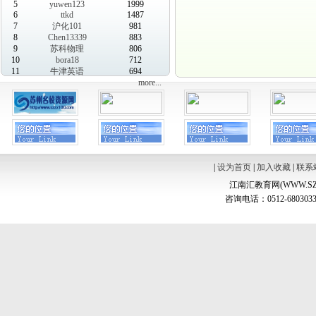
5
yuwen123
1999
6
ttkd
1487
7
沪化101
981
8
Chen13339
883
9
苏科物理
806
10
bora18
712
11
牛津英语
694
more...
|
设为首页
|
加入收藏
|
联系
江南汇教育网(WWW.SZ
咨询电话：0512-6803033