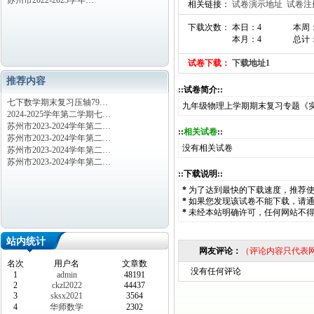
苏州市2022-2023学年…
相关链接：
试卷演示地址
试卷注
下载次数： 本日：4
本周：
本月：4
总计：
试卷下载：
下载地址1
推荐内容
::试卷简介::
七下数学期末复习压轴79…
九年级物理上学期期末复习专题《
2024-2025学年第二学期七…
苏州市2023-2024学年第二…
::
相关试卷
::
苏州市2023-2024学年第二…
没有相关试卷
苏州市2023-2024学年第二…
苏州市2023-2024学年第二…
::下载说明::
*
为了达到最快的下载速度，推荐
*
如果您发现该试卷不能下载，请
*
未经本站明确许可，任何网站不
站内统计
网友评论：
（评论内容只代表
名次
用户名
文章数
没有任何评论
1
admin
48191
2
ckzl2022
44437
3
sksx2021
3564
4
华师数学
2302