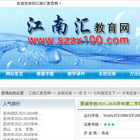
欢迎您来到江南汇教育网！
网站首页
教案学案
教学课件
名校试卷
方法
您现在的位置：
江南汇教育网
>>
名校试卷
>>
语 文
>>
七年级语文下
>>
月考反馈
>
人气排行
景城学校2025-2026学年第
苏州四区2023-2024学…
运行环境： Win9x/NT/2000/XP/200
苏州市2020-2024学年…
苏州市2022-2023学年…
试卷等级：
★★★
昆山、太仓、常熟、…
开 发 商： 佚名
苏州市2020-2024学年…