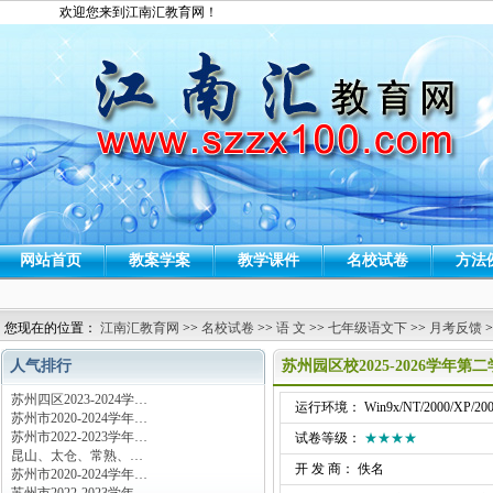
欢迎您来到江南汇教育网！
网站首页
教案学案
教学课件
名校试卷
方法
您现在的位置：
江南汇教育网
>>
名校试卷
>>
语 文
>>
七年级语文下
>>
月考反馈
>
人气排行
苏州园区校2025-2026学年
苏州四区2023-2024学…
运行环境： Win9x/NT/2000/XP/200
苏州市2020-2024学年…
苏州市2022-2023学年…
试卷等级：
★★★★
昆山、太仓、常熟、…
开 发 商： 佚名
苏州市2020-2024学年…