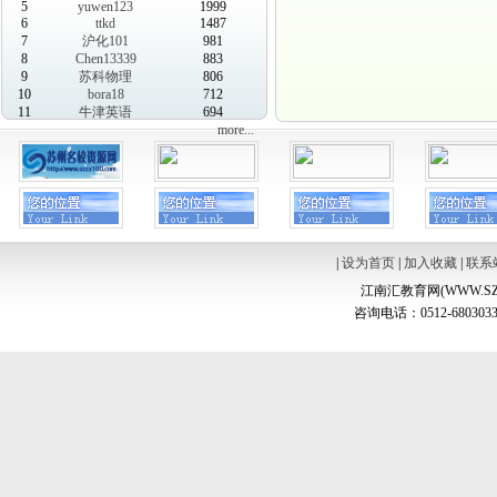
5
yuwen123
1999
6
ttkd
1487
7
沪化101
981
8
Chen13339
883
9
苏科物理
806
10
bora18
712
11
牛津英语
694
more...
|
设为首页
|
加入收藏
|
联系
江南汇教育网(WWW.SZ
咨询电话：0512-6803033