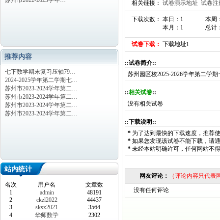
苏州市2022-2023学年…
相关链接：
试卷演示地址
试卷注
下载次数： 本日：1
本周
本月：1
总计：
试卷下载：
下载地址1
推荐内容
::试卷简介::
七下数学期末复习压轴79…
苏州园区校2025-2026学年第二
2024-2025学年第二学期七…
苏州市2023-2024学年第二…
::
相关试卷
::
苏州市2023-2024学年第二…
没有相关试卷
苏州市2023-2024学年第二…
苏州市2023-2024学年第二…
::下载说明::
*
为了达到最快的下载速度，推荐
*
如果您发现该试卷不能下载，请
*
未经本站明确许可，任何网站不
站内统计
网友评论：
（评论内容只代表
名次
用户名
文章数
没有任何评论
1
admin
48191
2
ckzl2022
44437
3
sksx2021
3564
4
华师数学
2302