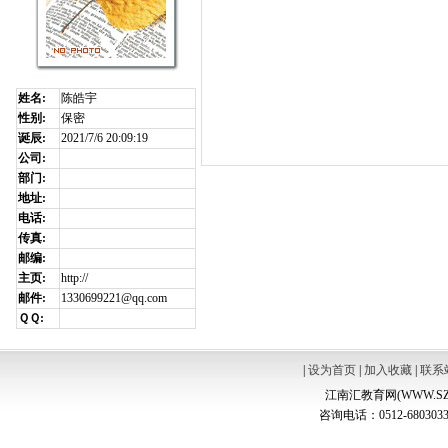
姓名:
陈皓宇
性别:
保密
诞辰:
2021/7/6 20:09:19
公司:
部门:
地址:
电话:
传真:
邮编:
主页:
http://
邮件:
1330699221@qq.com
ＱＱ:
|
设为首页
|
加入收藏
|
联系
江南汇教育网(WWW.SZ
咨询电话：0512-6803033