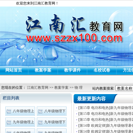
欢迎您来到江南汇教育网！
网站首页
教案学案
教学课件
名校试卷
方法
您现在的位置：
江南汇教育网
>>
教案学案
>>
物 理
站内教案搜索:
栏目列表
最新更新内容
[
第15章 电功和电热
]
新九年级物理
八年级物理上
八年级物理下
[
第15章 电功和电热
]
新九年级物理
[
第15章 电功和电热
]
新九年级物理
九年级物理上
九年级物理下
[
第14章 欧姆定律
]
新九年级物理暑假
[
第14章 欧姆定律
]
新九年级物理暑假