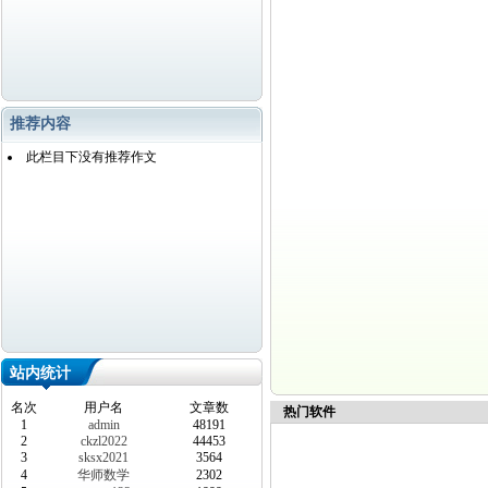
推荐内容
此栏目下没有推荐作文
站内统计
名次
用户名
文章数
热门软件
1
admin
48191
2
ckzl2022
44453
3
sksx2021
3564
4
华师数学
2302