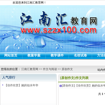
欢迎您来到江南汇教育网！
网站首页
教案学案
教学课件
名校试卷
方法
您现在的位置：
江南汇教育网
>>
作文与阅读
>>
原创作文
站内
人气排行
[原创作文]作文列表
【佳作欣赏】她的似水年华
[
原创作文
]
【佳作欣赏】她的似水
共
1