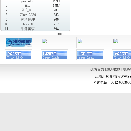
5
yuwen123
1999
6
ttkd
1487
7
沪化101
981
8
Chen13339
883
9
苏科物理
806
10
bora18
712
11
牛津英语
694
more...
|
设为首页
|
加入收藏
|
联系
江南汇教育网(WWW.SZ
咨询电话：0512-6803033