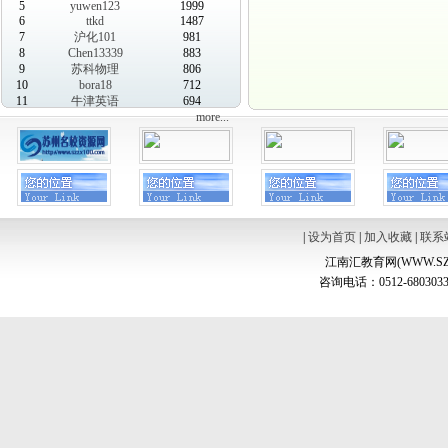
5
yuwen123
1999
6
ttkd
1487
7
沪化101
981
8
Chen13339
883
9
苏科物理
806
10
bora18
712
11
牛津英语
694
more...
|
设为首页
|
加入收藏
|
联系
江南汇教育网(WWW.SZ
咨询电话：0512-6803033