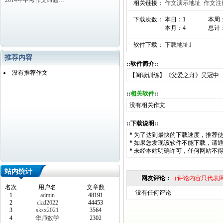
2014年中考作文命题…
相关链接：
作文演示地址
作文注
下载次数： 本日：1
本周
本月：4
总计：
软件下载：
下载地址1
推荐内容
::软件简介::
没有推荐作文
【阅读训练】《父爱之舟》吴冠中
::
相关软件
::
没有相关作文
::下载说明::
*
为了达到最快的下载速度，推荐
*
如果您发现该软件不能下载，请
*
未经本站明确许可，任何网站不
站内统计
网友评论：
（评论内容只代表
名次
用户名
文章数
没有任何评论
1
admin
48191
2
ckzl2022
44453
3
sksx2021
3564
4
华师数学
2302