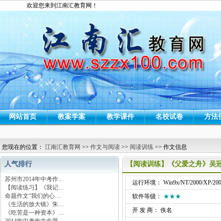
欢迎您来到江南汇教育网！
网站首页
教案学案
教学课件
名校试卷
方法
您现在的位置：
江南汇教育网
>>
作文与阅读
>>
阅读训练
>> 作文信息
人气排行
【阅读训练】《父爱之舟》吴
苏州市2014年中考作…
运行环境： Win9x/NT/2000/XP/200
【阅读练习】《我记…
命题作文“我们的心…
软件等级：
★★★
《生活的放大镜》朱…
开 发 商： 佚名
《吃苦是一种资本》…