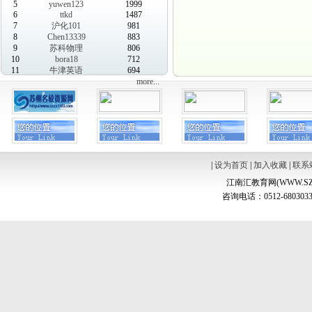
5
yuwen123
1999
6
ttkd
1487
7
沪化101
981
8
Chen13339
883
9
苏科物理
806
10
bora18
712
11
牛津英语
694
more...
|
设为首页
|
加入收藏
|
联系
江南汇教育网(WWW.SZ
咨询电话：0512-6803033