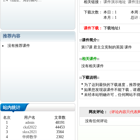
2.4《线段、角的轴对…
相关链接：
课件演示地址
课件注
下载次数： 本日：1
本周
本月：1
总计：
课件下载：
下载地址1
推荐内容
::课件简介::
没有推荐课件
第17课 君主立宪制的英国 课件
::
相关课件
::
没有相关课件
::下载说明::
*
为了达到最快的下载速度，推荐
*
如果您发现该课件不能下载，请
*
未经本站明确许可，任何网站不
站内统计
网友评论：
（评论内容只代表
名次
用户名
文章数
没有任何评论
1
admin
48191
2
ckzl2022
44453
3
sksx2021
3564
4
华师数学
2302