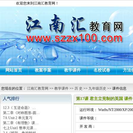
欢迎您来到江南汇教育网！
网站首页
教案学案
教学课件
名校试卷
方法
您现在的位置：
江南汇教育网
>>
教学课件
>>
历 史
>>
九年级历史
>> 课件信息
人气排行
第17课 君主立宪制的英国 课件
12.3《 互逆命题》 …
运行环境： Win9x/NT/2000/XP/200
第二章《对称图形-圆…
7A Unit 2 单元复习
课件等级：
第二章《有理数》课…
开 发 商：
七上Unit1 整单元课…