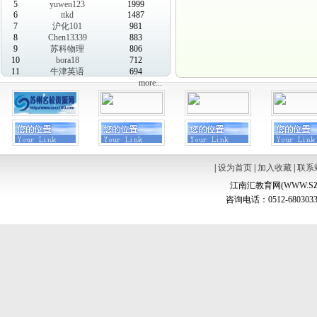
5
yuwen123
1999
6
ttkd
1487
7
沪化101
981
8
Chen13339
883
9
苏科物理
806
10
bora18
712
11
牛津英语
694
more...
|
设为首页
|
加入收藏
|
联系
江南汇教育网(WWW.SZ
咨询电话：0512-6803033