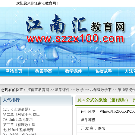
欢迎您来到江南汇教育网！
网站首页
教案学案
教学课件
名校试卷
方法
您现在的位置：
江南汇教育网
>>
教学课件
>>
数 学
>>
八年级数学下
>>
第10章 分
人气排行
10.4 分式的乘除（第1课时）
12.3《 互逆命题》 …
运行环境： Win9x/NT/2000/XP/200
第二章《对称图形-圆…
7A Unit 2 单元复习
课件等级：
第二章《有理数》课…
开 发 商： 佚名
七上Unit1 整单元课…