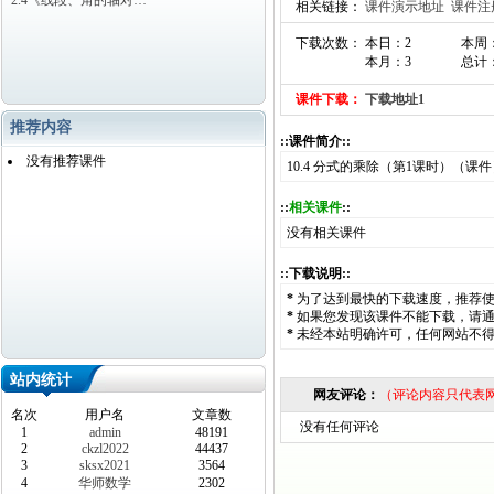
2.4《线段、角的轴对…
相关链接：
课件演示地址
课件注
下载次数： 本日：2
本周
本月：3
总计：
课件下载：
下载地址1
推荐内容
::课件简介::
没有推荐课件
10.4 分式的乘除（第1课时）（课
::
相关课件
::
没有相关课件
::下载说明::
*
为了达到最快的下载速度，推荐
*
如果您发现该课件不能下载，请
*
未经本站明确许可，任何网站不
站内统计
网友评论：
（评论内容只代表
名次
用户名
文章数
没有任何评论
1
admin
48191
2
ckzl2022
44437
3
sksx2021
3564
4
华师数学
2302