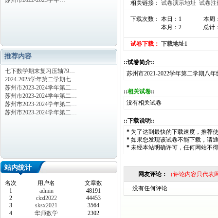
苏州市2022-2023学年…
相关链接：
试卷演示地址
试卷注
下载次数： 本日：1
本周
本月：2
总计：
试卷下载：
下载地址1
推荐内容
::试卷简介::
七下数学期末复习压轴79…
苏州市2021-2022学年第二学
2024-2025学年第二学期七…
苏州市2023-2024学年第二…
::
相关试卷
::
苏州市2023-2024学年第二…
没有相关试卷
苏州市2023-2024学年第二…
苏州市2023-2024学年第二…
::下载说明::
*
为了达到最快的下载速度，推荐
*
如果您发现该试卷不能下载，请
*
未经本站明确许可，任何网站不
站内统计
网友评论：
（评论内容只代表
名次
用户名
文章数
没有任何评论
1
admin
48191
2
ckzl2022
44453
3
sksx2021
3564
4
华师数学
2302