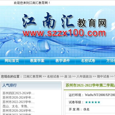
欢迎您来到江南汇教育网！
网站首页
教案学案
教学课件
名校试卷
方法
您现在的位置：
江南汇教育网
>>
名校试卷
>>
政 治
>>
八年级政治
>>
期中试卷
>>
人气排行
苏州市2021-2022学年第
苏州四区2023-2024学…
运行环境： Win9x/NT/2000/XP/200
苏州市2020-2024学年…
苏州市2022-2023学年…
试卷等级：
★★★★★
昆山、太仓、常熟、…
开 发 商： 佚名
苏州市2020-2024学年…