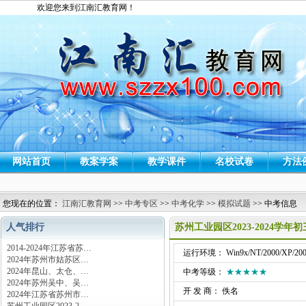
欢迎您来到江南汇教育网！
网站首页
教案学案
教学课件
名校试卷
方法
您现在的位置：
江南汇教育网
>>
中考专区
>>
中考化学
>>
模拟试题
>> 中考信息
人气排行
苏州工业园区2023-2024学
2014-2024年江苏省苏…
运行环境： Win9x/NT/2000/XP/200
2024年苏州市姑苏区…
2024年昆山、太仓、…
中考等级：
★★★★★
2024年苏州吴中、吴…
开 发 商： 佚名
2024年江苏省苏州市…