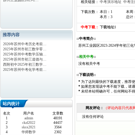
苏州工业园区2023-2…
相关链接：
中考演示地址
中考注
下载次数： 本日：1
本周
本月：3
总计：
中考下载：
下载地址1
推荐内容
::中考简介::
2026年苏州中考历史考前…
苏州工业园区2023-2024学年初
2025年苏州市初三数学零…
2025年苏州中考数学压轴…
::
相关中考
::
2025年苏州市初三道德与…
没有相关中考
西附初中2025年初三数学…
2025年苏州中考化学考前…
::下载说明::
*
为了达到最快的下载速度，推荐
*
如果您发现该中考不能下载，请
*
未经本站明确许可，任何网站不
站内统计
网友评论：
（评论内容只代表
名次
用户名
文章数
没有任何评论
1
admin
48191
2
ckzl2022
44437
3
sksx2021
3564
4
华师数学
2302