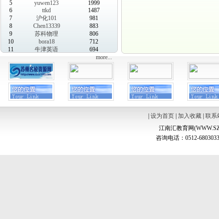
5
yuwen123
1999
6
ttkd
1487
7
沪化101
981
8
Chen13339
883
9
苏科物理
806
10
bora18
712
11
牛津英语
694
more...
|
设为首页
|
加入收藏
|
联系
江南汇教育网(WWW.SZ
咨询电话：0512-6803033