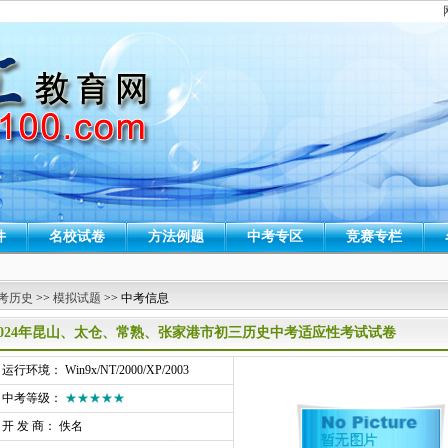
件
名校试卷
方法例题
中考专区
竞赛专栏
考历史
>>
模拟试题
>> 中考信息
2024年昆山、太仓、常熟、张家港市初三历史中考适应性考试试卷
行环境： Win9x/NT/2000/XP/2003
中考等级：
★★★★★
开 发 商： 佚名