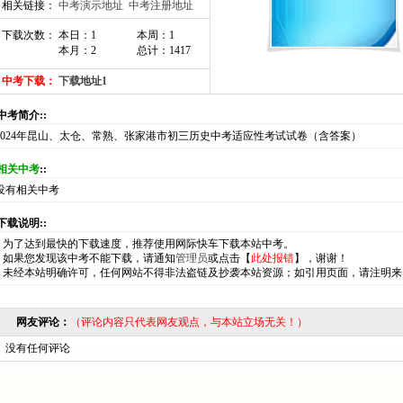
相关链接：
中考演示地址
中考注册地址
下载次数： 本日：1
本周：1
本月：2
总计：1417
中考下载：
下载地址1
:中考简介::
2024年昆山、太仓、常熟、张家港市初三历史中考适应性考试试卷（含答案）
相关中考
::
没有相关中考
:下载说明::
*
为了达到最快的下载速度，推荐使用网际快车下载本站中考。
*
如果您发现该中考不能下载，请通知
管理员
或点击【
此处报错
】，谢谢！
*
未经本站明确许可，任何网站不得非法盗链及抄袭本站资源；如引用页面，请注明来
网友评论：
（评论内容只代表网友观点，与本站立场无关！）
没有任何评论