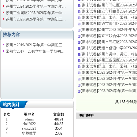
苏州市2025-2026学年第一学期九年…
[
期末试卷
]
扬州市邗江区2024-20
苏州市2024-2025学年第一学期九年…
[
期末试卷
]
淮安市盱眙县2024-20
苏州工业园区2025-2026学年第一学…
[
期末试卷
]
昆山、太仓、常熟、张家港四
苏州市2025-2026学年第一学期初三…
[
期末试卷
]
南通市海门区2023-20
[
期末试卷
]
徐州市2023-2024学
推荐内容
[
期末试卷
]
南京市联合体2023-20
[
期末试卷
]
扬州市邗江区2023-20
苏州市2019-2021学年第一学期初三…
[
期末试卷
]
无锡市侨谊中学2023-2
常熟市2017—2018学年第一学期初…
[
期末试卷
]
苏州市吴中、吴江、相城区2
[
期末试卷
]
苏州工业园区2023-20
[
期末试卷
]
昆山、太仓、常熟、张家港市
[
期末试卷
]
2023-2024学年第一
[
期末试卷
]
2023-2024学年第一
[
期末试卷
]
2023-2024学年第一
[
期末试卷
]
2023-2024学年第一
共
185
份试
站内统计
名次
用户名
文章数
热门软件
1
admin
48191
2
ckzl2022
44437
3
sksx2021
3564
4
华师数学
2302