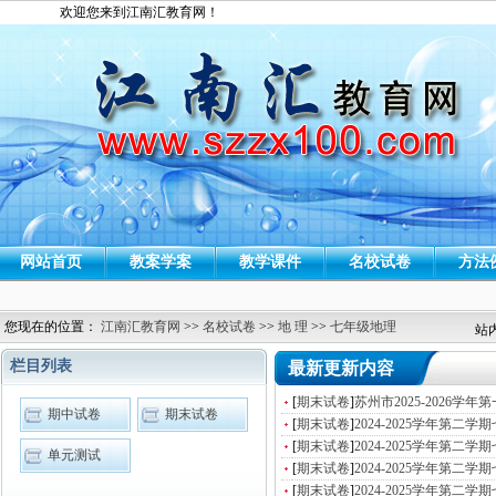
欢迎您来到江南汇教育网！
网站首页
教案学案
教学课件
名校试卷
方法
您现在的位置：
江南汇教育网
>>
名校试卷
>>
地 理
>>
七年级地理
站
栏目列表
最新更新内容
[
期末试卷
]
苏州市2025-2026学
期中试卷
期末试卷
[
期末试卷
]
2024-2025学年第二
[
期末试卷
]
2024-2025学年第二
单元测试
[
期末试卷
]
2024-2025学年第二
[
期末试卷
]
2024-2025学年第二