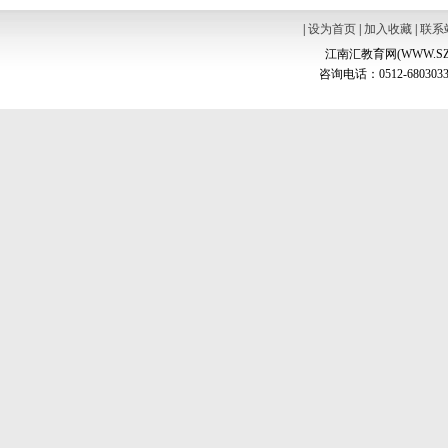
|
设为首页
|
加入收藏
|
联系
江南汇教育网(WWW.SZ
咨询电话：0512-6803033